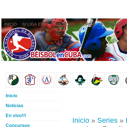
INICIO
IV LIGA ELITE
NOTICIAS
FOROS
PRONÓSTIC
Inicio
Noticias
En vivo!!!
Inicio
»
Series
»
Concursos