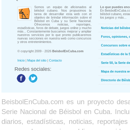
Somos un equipo de aficionados al
Lo que puedes enco
béisbol cubano. Nos propusimos la
En BeisbolEnCuba.co
tarea de desarrollar esta web con el
béisbol cubano, estad
objetivo de brindar información sobre el
los juegos y más...
Béisbol en Cuba y su Serie Nacional.
Ofrecemos noticias, reportajes,
estadísticas, foros de debate, juegos online y mucho
Noticias del béisb
más... Constantemente buscamos mejorar y ampliar
nuestros servicios por lo que pronto publicaremos
Foros, opiniones, 
nuevas secciones en nuestra web como concursos
y otros entretenimientos.
Concursos sobre e
© copyright 2009 - 2026
BeisbolEnCuba.com
Estadísticas de la 
Inicio
|
Mapa del sitio
|
Contacto
Serie 50, la Serie d
Redes sociales:
Mapa de nuestra 
Directorio de Béi
BeisbolEnCuba.com es un proyecto desarr
Serie Nacional de Béisbol en Cuba. Inclui
diarios, estadísticas, noticias, report