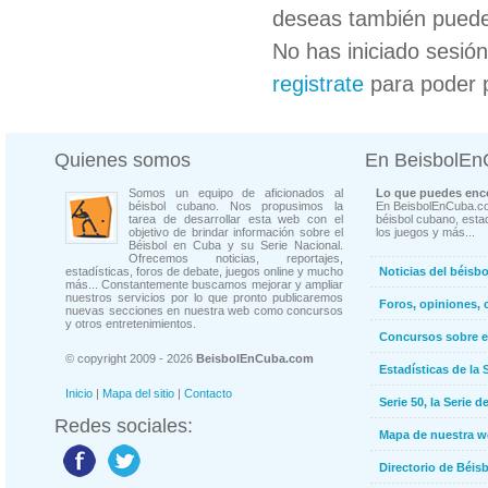
deseas también puedes
No has iniciado sesió
registrate
para poder 
Quienes somos
En BeisbolE
Somos un equipo de aficionados al
Lo que puedes enco
béisbol cubano. Nos propusimos la
En BeisbolEnCuba.co
tarea de desarrollar esta web con el
béisbol cubano, estad
objetivo de brindar información sobre el
los juegos y más...
Béisbol en Cuba y su Serie Nacional.
Ofrecemos noticias, reportajes,
estadísticas, foros de debate, juegos online y mucho
Noticias del béisb
más... Constantemente buscamos mejorar y ampliar
nuestros servicios por lo que pronto publicaremos
Foros, opiniones, 
nuevas secciones en nuestra web como concursos
y otros entretenimientos.
Concursos sobre e
© copyright 2009 - 2026
BeisbolEnCuba.com
Estadísticas de la 
Inicio
|
Mapa del sitio
|
Contacto
Serie 50, la Serie d
Redes sociales:
Mapa de nuestra 
Directorio de Béi