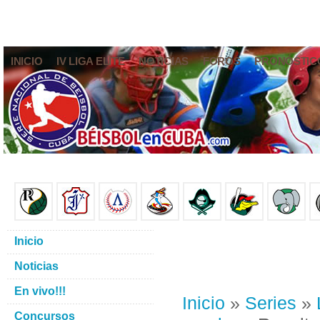
INICIO
IV LIGA ELITE
NOTICIAS
FOROS
PRONÓSTIC
Inicio
Noticias
En vivo!!!
Inicio
»
Series
»
Concursos