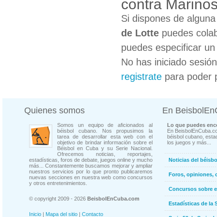
contra Marinos
Si dispones de algun
de Lotte
puedes colab
puedes especificar un 
No has iniciado sesió
registrate
para poder 
Quienes somos
En BeisbolE
Somos un equipo de aficionados al
Lo que puedes enco
béisbol cubano. Nos propusimos la
En BeisbolEnCuba.co
tarea de desarrollar esta web con el
béisbol cubano, estad
objetivo de brindar información sobre el
los juegos y más...
Béisbol en Cuba y su Serie Nacional.
Ofrecemos noticias, reportajes,
estadísticas, foros de debate, juegos online y mucho
Noticias del béisb
más... Constantemente buscamos mejorar y ampliar
nuestros servicios por lo que pronto publicaremos
Foros, opiniones, 
nuevas secciones en nuestra web como concursos
y otros entretenimientos.
Concursos sobre e
© copyright 2009 - 2026
BeisbolEnCuba.com
Estadísticas de la 
Inicio
|
Mapa del sitio
|
Contacto