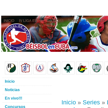
INICIO
IV LIGA ELITE
NOTICIAS
FOROS
PRONÓSTIC
Inicio
Noticias
En vivo!!!
Inicio
»
Series
»
Concursos