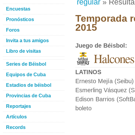
regular
» Result
Encuestas
Temporada re
Pronósticos
2015
Foros
Invita a tus amigos
Juego de Béisbol
:
Libro de visitas
Halcones
Series de Béisbol
LATINOS
Equipos de Cuba
Ernesto Mejía (Seibu)
Estadios de béisbol
Esmerling Vásquez (Sei
Provincias de Cuba
Edison Barrios (SoftB
Reportajes
boleto
Artículos
Records