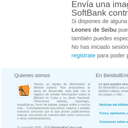
Envía una ima
SoftBank cont
Si dispones de algun
Leones de Seibu
pued
también puedes especi
No has iniciado sesió
registrate
para poder 
Quienes somos
En BeisbolE
Somos un equipo de aficionados al
Lo que puedes enco
béisbol cubano. Nos propusimos la
En BeisbolEnCuba.co
tarea de desarrollar esta web con el
béisbol cubano, estad
objetivo de brindar información sobre el
los juegos y más...
Béisbol en Cuba y su Serie Nacional.
Ofrecemos noticias, reportajes,
estadísticas, foros de debate, juegos online y mucho
Noticias del béisb
más... Constantemente buscamos mejorar y ampliar
nuestros servicios por lo que pronto publicaremos
Foros, opiniones, 
nuevas secciones en nuestra web como concursos
y otros entretenimientos.
Concursos sobre e
© copyright 2009 - 2026
BeisbolEnCuba.com