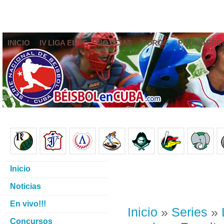
INICIO
IV LIGA ELITE
NOTICIAS
FOROS
PRONÓSTIC
Inicio
Noticias
En vivo!!!
Inicio
»
Series
»
Concursos