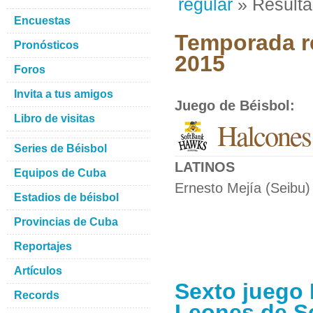
regular
» Result
Encuestas
Temporada re
Pronósticos
2015
Foros
Invita a tus amigos
Juego de Béisbol
:
Libro de visitas
Halcones
Series de Béisbol
LATINOS
Equipos de Cuba
Ernesto Mejía (Seibu)
Estadios de béisbol
Provincias de Cuba
Reportajes
Artículos
Sexto juego 
Records
Leones de S