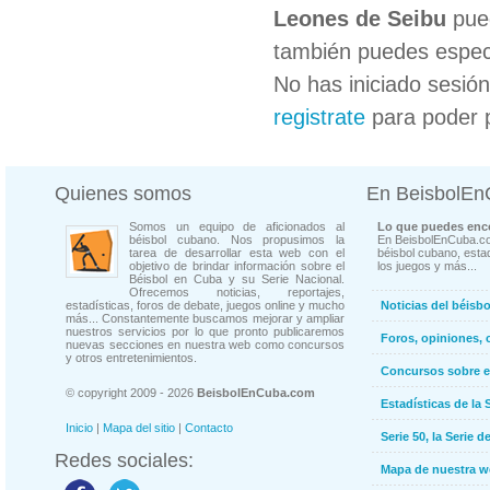
Leones de Seibu
pued
también puedes especi
No has iniciado sesió
registrate
para poder 
Quienes somos
En BeisbolE
Somos un equipo de aficionados al
Lo que puedes enco
béisbol cubano. Nos propusimos la
En BeisbolEnCuba.co
tarea de desarrollar esta web con el
béisbol cubano, estad
objetivo de brindar información sobre el
los juegos y más...
Béisbol en Cuba y su Serie Nacional.
Ofrecemos noticias, reportajes,
estadísticas, foros de debate, juegos online y mucho
Noticias del béisb
más... Constantemente buscamos mejorar y ampliar
nuestros servicios por lo que pronto publicaremos
Foros, opiniones, 
nuevas secciones en nuestra web como concursos
y otros entretenimientos.
Concursos sobre e
© copyright 2009 - 2026
BeisbolEnCuba.com
Estadísticas de la 
Inicio
|
Mapa del sitio
|
Contacto
Serie 50, la Serie d
Redes sociales:
Mapa de nuestra 