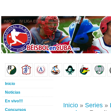
INICIO
IV LIGA ELITE
NOTICIAS
FOROS
PRONÓSTIC
Inicio
Noticias
En vivo!!!
Inicio
»
Series
»
Concursos