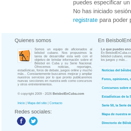
puedes especificar un 
No has iniciado sesió
registrate
para poder 
Quienes somos
En BeisbolE
Somos un equipo de aficionados al
Lo que puedes enco
béisbol cubano. Nos propusimos la
En BeisbolEnCuba.co
tarea de desarrollar esta web con el
béisbol cubano, estad
objetivo de brindar información sobre el
los juegos y más...
Béisbol en Cuba y su Serie Nacional.
Ofrecemos noticias, reportajes,
estadísticas, foros de debate, juegos online y mucho
Noticias del béisb
más... Constantemente buscamos mejorar y ampliar
nuestros servicios por lo que pronto publicaremos
Foros, opiniones, 
nuevas secciones en nuestra web como concursos
y otros entretenimientos.
Concursos sobre e
© copyright 2009 - 2026
BeisbolEnCuba.com
Estadísticas de la 
Inicio
|
Mapa del sitio
|
Contacto
Serie 50, la Serie d
Redes sociales:
Mapa de nuestra 
Directorio de Béi