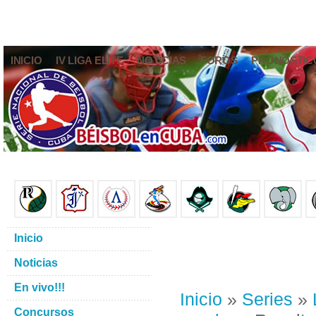
INICIO
IV LIGA ELITE
NOTICIAS
FOROS
PRONÓSTIC
Inicio
Noticias
En vivo!!!
Inicio
»
Series
»
Concursos