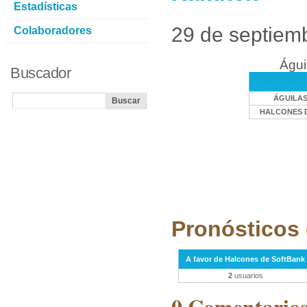
Estadísticas
29 de septiem
Colaboradores
Águi
Buscador
ÁGUILAS
HALCONES 
Pronósticos 
A favor de Halcones de SoftBank
2
usuarios
0 Comentarios 