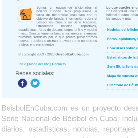
Somos un equipo de aficionados al
Lo que puedes enco
béisbol cubano. Nos propusimos la
En BeisbolEnCuba.co
tarea de desarrollar esta web con el
béisbol cubano, estad
objetivo de brindar información sobre el
los juegos y más...
Béisbol en Cuba y su Serie Nacional.
Ofrecemos noticias, reportajes,
estadísticas, foros de debate, juegos online y mucho
Noticias del béisb
más... Constantemente buscamos mejorar y ampliar
nuestros servicios por lo que pronto publicaremos
Foros, opiniones, 
nuevas secciones en nuestra web como concursos
y otros entretenimientos.
Concursos sobre e
© copyright 2009 - 2026
BeisbolEnCuba.com
Estadísticas de la 
Inicio
|
Mapa del sitio
|
Contacto
Serie 50, la Serie d
Redes sociales:
Mapa de nuestra 
Directorio de Béi
BeisbolEnCuba.com es un proyecto desarr
Serie Nacional de Béisbol en Cuba. Inclui
diarios, estadísticas, noticias, report