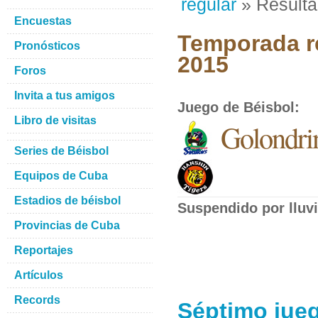
regular
» Result
Encuestas
Temporada re
Pronósticos
2015
Foros
Invita a tus amigos
Juego de Béisbol
:
Libro de visitas
Golondrin
Series de Béisbol
Equipos de Cuba
Estadios de béisbol
Suspendido por lluv
Provincias de Cuba
Reportajes
Artículos
Records
Séptimo jueg