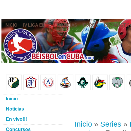
INICIO
IV LIGA ELITE
NOTICIAS
FOROS
PRONÓSTIC
Inicio
Noticias
En vivo!!!
Inicio
»
Series
»
Concursos