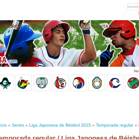
usuario
FOROS
PRONÓSTICOS
EN VIVO
CONTACTO
Ho
icio
»
Series
»
Liga Japonesa de Béisbol 2015
»
Temporada regular
» 
emporada regular / Liga Japonesa de Béisb