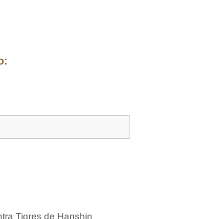
o:
tra Tigres de Hanshin