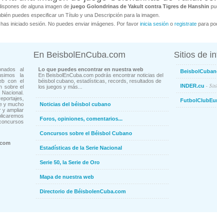
dispones de alguna imagen de
juego Golondrinas de Yakult contra Tigres de Hanshin
pue
bién puedes especificar un Título y una Descripción para la imagen.
has iniciado sesión. No puedes enviar imágenes. Por favor
inicia sesión
o
registrate
para pod
En BeisbolEnCuba.com
Sitios de i
onados al
Lo que puedes encontrar en nuestra web
BeisbolCuban
usimos la
En BeisbolEnCuba.com podrás encontrar noticias del
eb con el
béisbol cubano, estadísticas, records, resultados de
- Sit
INDER.cu
n sobre el
los juegos y más...
Nacional.
ortajes,
FutbolClubEu
ne y mucho
Noticias del béisbol cubano
 y ampliar
blicaremos
Foros, opiniones, comentarios...
concursos
Concursos sobre el Béisbol Cubano
.com
Estadísticas de la Serie Nacional
Serie 50, la Serie de Oro
Mapa de nuestra web
Directorio de BéisbolenCuba.com