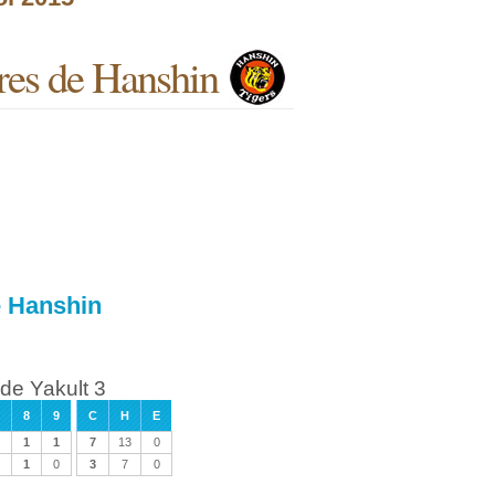
res de Hanshin
e Hanshin
de Yakult 3
8
9
C
H
E
1
1
7
13
0
1
0
3
7
0