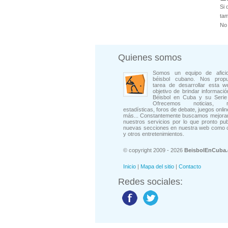
Si 
tam
No 
Quienes somos
Somos un equipo de afici
béisbol cubano. Nos prop
tarea de desarrollar esta w
objetivo de brindar informació
Béisbol en Cuba y su Serie 
Ofrecemos noticias, rep
estadísticas, foros de debate, juegos onli
más... Constantemente buscamos mejorar
nuestros servicios por lo que pronto pu
nuevas secciones en nuestra web como 
y otros entretenimientos.
© copyright 2009 - 2026
BeisbolEnCuba
Inicio
|
Mapa del sitio
|
Contacto
Redes sociales: