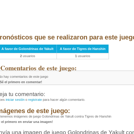
ronósticos que se realizaron para este jueg
A favor de Golondrinas de Yakult
A favor de Tigres de Hanshin
2
usuarios
1
usuarios
 Comentarios de este juego:
No hay comentarios de este juego
¡Sé el primero en comentar!
eja tu comentario:
bes
iniciar sesión
o
registrate
para hacer algún comentario.
mágenes de este juego:
tenemos imágenes de juego Golondrinas de Yakult contra Tigres de Hanshin
é el primero en enviar una imagen!
nvía una imagen de juego Golondrinas de Yakult con