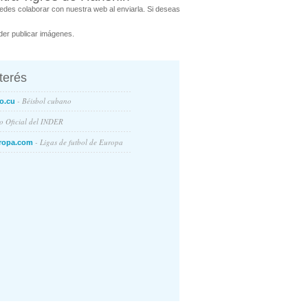
des colaborar con nuestra web al enviarla. Si deseas
er publicar imágenes.
nterés
- Béisbol cubano
o.cu
io Oficial del INDER
- Ligas de futbol de Europa
ropa.com