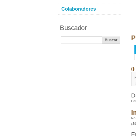
Colaboradores
Buscador
P
0
D
De
I
No 
¡S
E