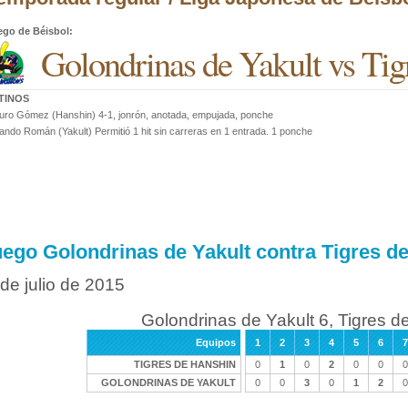
ego de Béisbol
:
Golondrinas de Yakult vs Tig
TINOS
ro Gómez (Hanshin) 4-1, jonrón, anotada, empujada, ponche
ando Román (Yakult) Permitió 1 hit sin carreras en 1 entrada. 1 ponche
uego Golondrinas de Yakult contra Tigres d
 de julio de 2015
Golondrinas de Yakult 6, Tigres d
Equipos
1
2
3
4
5
6
7
TIGRES DE HANSHIN
0
1
0
2
0
0
0
GOLONDRINAS DE YAKULT
0
0
3
0
1
2
0