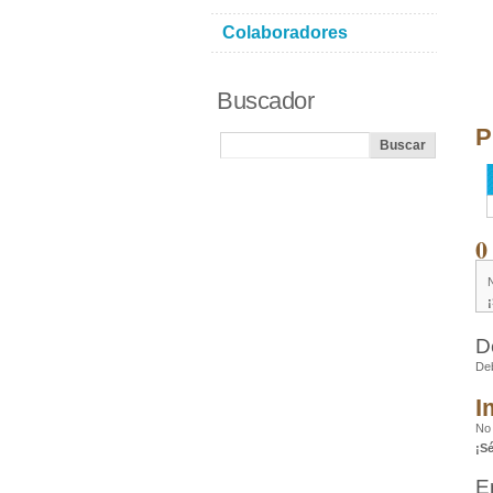
Colaboradores
Buscador
P
0
D
De
I
No 
¡S
E