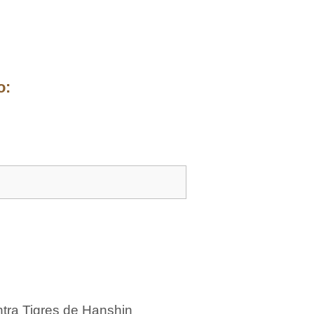
o:
tra Tigres de Hanshin