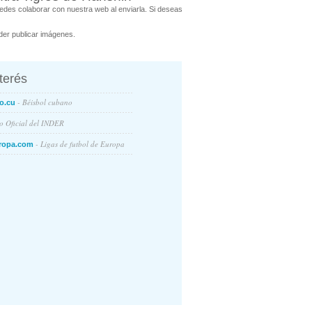
des colaborar con nuestra web al enviarla. Si deseas
er publicar imágenes.
nterés
- Béisbol cubano
o.cu
io Oficial del INDER
- Ligas de futbol de Europa
ropa.com