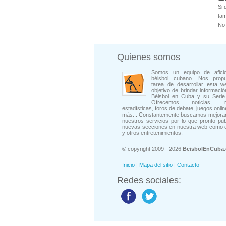
Si 
tam
No 
Quienes somos
Somos un equipo de afici
béisbol cubano. Nos prop
tarea de desarrollar esta w
objetivo de brindar informació
Béisbol en Cuba y su Serie 
Ofrecemos noticias, rep
estadísticas, foros de debate, juegos onli
más... Constantemente buscamos mejorar
nuestros servicios por lo que pronto pu
nuevas secciones en nuestra web como 
y otros entretenimientos.
© copyright 2009 - 2026
BeisbolEnCuba
Inicio
|
Mapa del sitio
|
Contacto
Redes sociales: