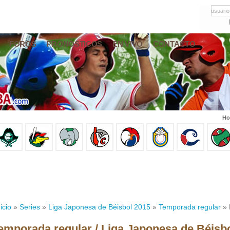
usuario
FOROS
PRONÓSTICOS
EN VIVO
CONTACTO
Ho
icio
»
Series
»
Liga Japonesa de Béisbol 2015
»
Temporada regular
» 
emporada regular / Liga Japonesa de Béisb