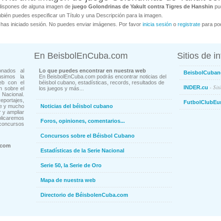
dispones de alguna imagen de
juego Golondrinas de Yakult contra Tigres de Hanshin
pue
bién puedes especificar un Título y una Descripción para la imagen.
has iniciado sesión. No puedes enviar imágenes. Por favor
inicia sesión
o
registrate
para pod
En BeisbolEnCuba.com
Sitios de i
onados al
Lo que puedes encontrar en nuestra web
BeisbolCuban
usimos la
En BeisbolEnCuba.com podrás encontrar noticias del
eb con el
béisbol cubano, estadísticas, records, resultados de
- Sit
INDER.cu
n sobre el
los juegos y más...
Nacional.
ortajes,
FutbolClubEu
ne y mucho
Noticias del béisbol cubano
 y ampliar
blicaremos
Foros, opiniones, comentarios...
concursos
Concursos sobre el Béisbol Cubano
.com
Estadísticas de la Serie Nacional
Serie 50, la Serie de Oro
Mapa de nuestra web
Directorio de BéisbolenCuba.com