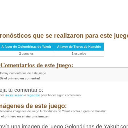
ronósticos que se realizaron para este jueg
A favor de Golondrinas de Yakult
A favor de Tigres de Hanshin
2
usuarios
1
usuarios
 Comentarios de este juego:
No hay comentarios de este juego
¡Sé el primero en comentar!
eja tu comentario:
bes
iniciar sesión
o
registrate
para hacer algún comentario.
mágenes de este juego:
tenemos imágenes de juego Golondrinas de Yakult contra Tigres de Hanshin
é el primero en enviar una imagen!
nvía una imagen de juego Golondrinas de Yakult con