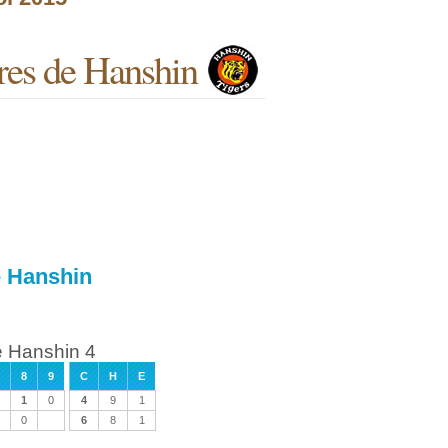
res de Hanshin
e Hanshin
e Hanshin 4
8
9
C
H
E
1
0
4
9
1
0
6
8
1