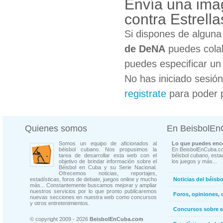
Envía una ima
contra Estrell
Si dispones de algun
de DeNA
puedes colab
puedes especificar un 
No has iniciado sesió
registrate
para poder 
Quienes somos
En BeisbolE
Somos un equipo de aficionados al
Lo que puedes enco
béisbol cubano. Nos propusimos la
En BeisbolEnCuba.co
tarea de desarrollar esta web con el
béisbol cubano, estad
objetivo de brindar información sobre el
los juegos y más...
Béisbol en Cuba y su Serie Nacional.
Ofrecemos noticias, reportajes,
estadísticas, foros de debate, juegos online y mucho
Noticias del béisb
más... Constantemente buscamos mejorar y ampliar
nuestros servicios por lo que pronto publicaremos
Foros, opiniones, 
nuevas secciones en nuestra web como concursos
y otros entretenimientos.
Concursos sobre e
© copyright 2009 - 2026
BeisbolEnCuba.com