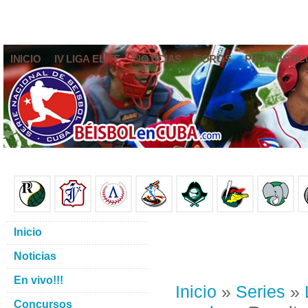
INICIO
IV LIGA ELITE
NOTICIAS
FOROS
PRONÓSTIC
Inicio
Noticias
En vivo!!!
Inicio
»
Series
»
Concursos