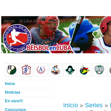
INICIO
IV LIGA ELITE
NOTICIAS
FOROS
PRONÓSTIC
Inicio
Noticias
En vivo!!!
Inicio
»
Series
»
Concursos