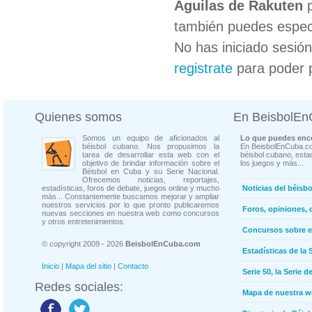
Águilas de Rakuten
p
también puedes especi
No has iniciado sesió
registrate
para poder 
Quienes somos
En BeisbolE
Somos un equipo de aficionados al
Lo que puedes enco
béisbol cubano. Nos propusimos la
En BeisbolEnCuba.co
tarea de desarrollar esta web con el
béisbol cubano, estad
objetivo de brindar información sobre el
los juegos y más...
Béisbol en Cuba y su Serie Nacional.
Ofrecemos noticias, reportajes,
estadísticas, foros de debate, juegos online y mucho
Noticias del béisb
más... Constantemente buscamos mejorar y ampliar
nuestros servicios por lo que pronto publicaremos
Foros, opiniones, 
nuevas secciones en nuestra web como concursos
y otros entretenimientos.
Concursos sobre e
© copyright 2009 - 2026
BeisbolEnCuba.com
Estadísticas de la 
Inicio
|
Mapa del sitio
|
Contacto
Serie 50, la Serie d
Redes sociales:
Mapa de nuestra 