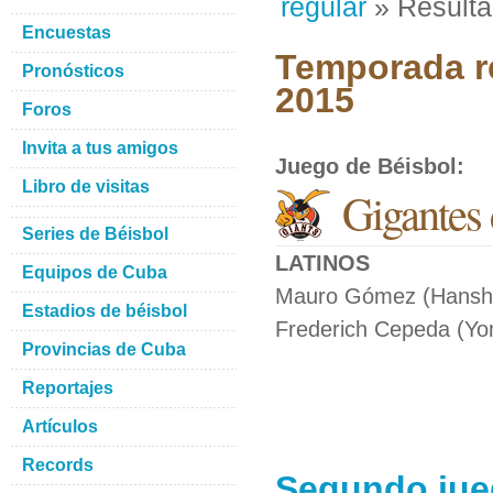
regular
» Result
Encuestas
Temporada re
Pronósticos
2015
Foros
Invita a tus amigos
Juego de Béisbol
:
Libro de visitas
Gigantes 
Series de Béisbol
LATINOS
Equipos de Cuba
Mauro Gómez (Hanshin
Estadios de béisbol
Frederich Cepeda (Yom
Provincias de Cuba
Reportajes
Artículos
Records
Segundo jue