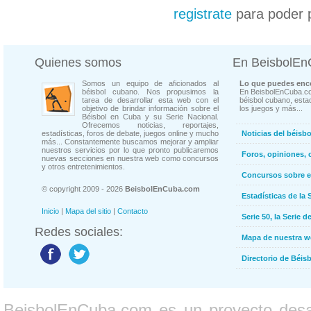
registrate
para poder 
Quienes somos
En BeisbolE
Somos un equipo de aficionados al
Lo que puedes enco
béisbol cubano. Nos propusimos la
En BeisbolEnCuba.co
tarea de desarrollar esta web con el
béisbol cubano, estad
objetivo de brindar información sobre el
los juegos y más...
Béisbol en Cuba y su Serie Nacional.
Ofrecemos noticias, reportajes,
estadísticas, foros de debate, juegos online y mucho
Noticias del béisb
más... Constantemente buscamos mejorar y ampliar
nuestros servicios por lo que pronto publicaremos
Foros, opiniones, 
nuevas secciones en nuestra web como concursos
y otros entretenimientos.
Concursos sobre e
© copyright 2009 - 2026
BeisbolEnCuba.com
Estadísticas de la 
Inicio
|
Mapa del sitio
|
Contacto
Serie 50, la Serie d
Redes sociales:
Mapa de nuestra 
Directorio de Béi
BeisbolEnCuba.com es un proyecto desarr