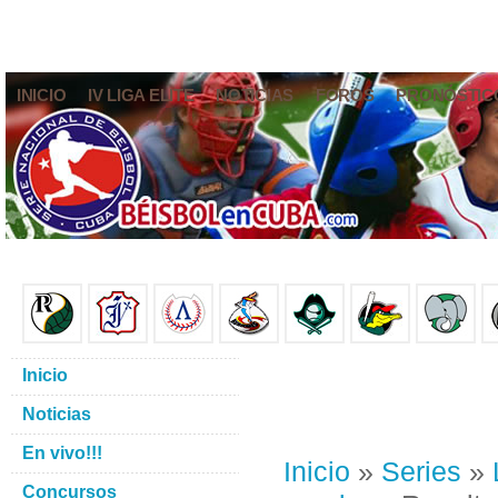
INICIO
IV LIGA ELITE
NOTICIAS
FOROS
PRONÓSTIC
Inicio
Noticias
En vivo!!!
Inicio
»
Series
»
Concursos