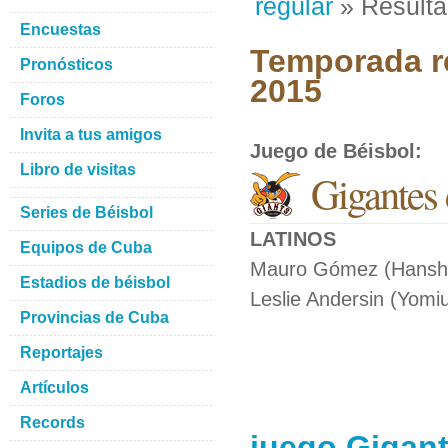
regular
» Result
Encuestas
Temporada re
Pronósticos
2015
Foros
Invita a tus amigos
Juego de Béisbol
:
Libro de visitas
Gigantes 
Series de Béisbol
LATINOS
Equipos de Cuba
Mauro Gómez (Hanshin
Estadios de béisbol
Leslie Andersin (Yomiu
Provincias de Cuba
Reportajes
Artículos
Records
juego Gigant