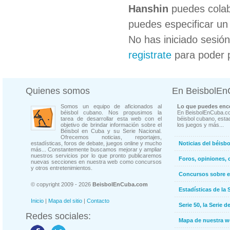
Hanshin
puedes colab
puedes especificar un 
No has iniciado sesió
registrate
para poder 
Quienes somos
En BeisbolE
Somos un equipo de aficionados al
Lo que puedes enco
béisbol cubano. Nos propusimos la
En BeisbolEnCuba.co
tarea de desarrollar esta web con el
béisbol cubano, estad
objetivo de brindar información sobre el
los juegos y más...
Béisbol en Cuba y su Serie Nacional.
Ofrecemos noticias, reportajes,
estadísticas, foros de debate, juegos online y mucho
Noticias del béisb
más... Constantemente buscamos mejorar y ampliar
nuestros servicios por lo que pronto publicaremos
Foros, opiniones, 
nuevas secciones en nuestra web como concursos
y otros entretenimientos.
Concursos sobre e
© copyright 2009 - 2026
BeisbolEnCuba.com
Estadísticas de la 
Inicio
|
Mapa del sitio
|
Contacto
Serie 50, la Serie d
Redes sociales:
Mapa de nuestra 