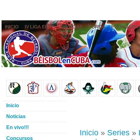
INICIO
IV LIGA ELITE
NOTICIAS
FOROS
PRONÓSTIC
Inicio
Noticias
En vivo!!!
Inicio
»
Series
»
Concursos