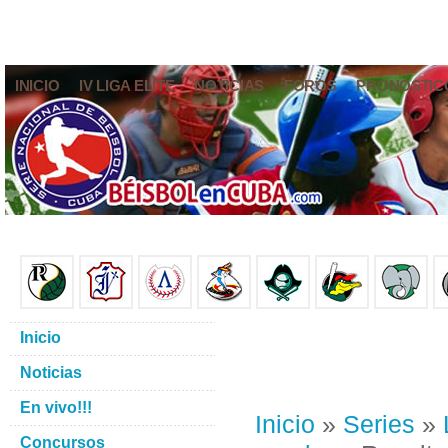
INICIO
IV LIGA ELITE
NOTICIAS
FOROS
PRONÓSTIC
Inicio
Noticias
En vivo!!!
Inicio
»
Series
»
Concursos