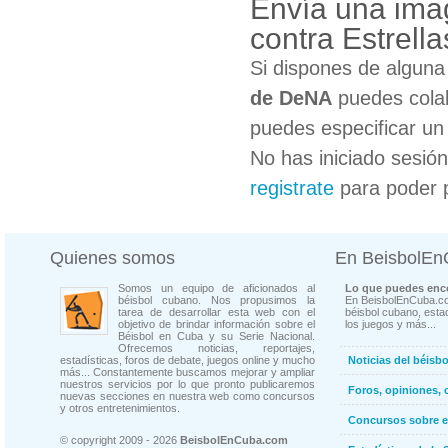
Envía una ima
contra Estrell
Si dispones de algun
de DeNA
puedes colab
puedes especificar un 
No has iniciado sesió
registrate
para poder 
Quienes somos
En BeisbolE
Somos un equipo de aficionados al
Lo que puedes enco
béisbol cubano. Nos propusimos la
En BeisbolEnCuba.co
tarea de desarrollar esta web con el
béisbol cubano, estad
objetivo de brindar información sobre el
los juegos y más...
Béisbol en Cuba y su Serie Nacional.
Ofrecemos noticias, reportajes,
estadísticas, foros de debate, juegos online y mucho
Noticias del béisb
más... Constantemente buscamos mejorar y ampliar
nuestros servicios por lo que pronto publicaremos
Foros, opiniones, 
nuevas secciones en nuestra web como concursos
y otros entretenimientos.
Concursos sobre e
© copyright 2009 - 2026
BeisbolEnCuba.com