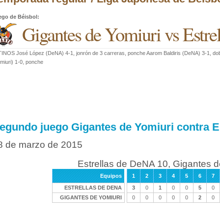
ego de Béisbol
:
Gigantes de Yomiuri vs Estr
INOS José López (DeNA) 4-1, jonrón de 3 carreras, ponche Aarom Baldiris (DeNA) 3-1, dobl
miuri) 1-0, ponche
egundo juego Gigantes de Yomiuri contra E
8 de marzo de 2015
Estrellas de DeNA 10, Gigantes d
Equipos
1
2
3
4
5
6
7
ESTRELLAS DE DENA
3
0
1
0
0
5
0
GIGANTES DE YOMIURI
0
0
0
0
0
2
0