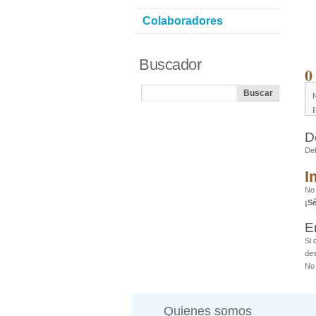
Colaboradores
Buscador
0
D
De
I
No 
¡S
E
Si 
des
No 
Quienes somos