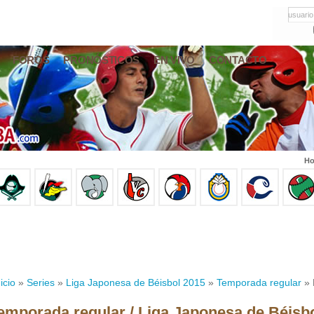
usuario
FOROS
PRONÓSTICOS
EN VIVO
CONTACTO
Ho
icio
»
Series
»
Liga Japonesa de Béisbol 2015
»
Temporada regular
» 
emporada regular / Liga Japonesa de Béisb