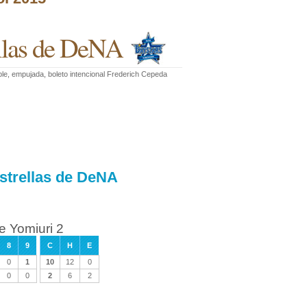
ellas de DeNA
e, empujada, boleto intencional Frederich Cepeda
strellas de DeNA
e Yomiuri 2
8
9
C
H
E
0
1
10
12
0
0
0
2
6
2