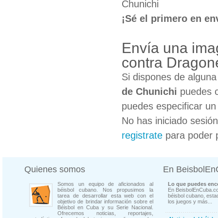
Chunichi
¡Sé el primero en en
Envía una ima
contra Dragon
Si dispones de algun
de Chunichi
puedes co
puedes especificar un 
No has iniciado sesió
registrate
para poder 
Quienes somos
En BeisbolE
Somos un equipo de aficionados al
Lo que puedes enco
béisbol cubano. Nos propusimos la
En BeisbolEnCuba.co
tarea de desarrollar esta web con el
béisbol cubano, estad
objetivo de brindar información sobre el
los juegos y más...
Béisbol en Cuba y su Serie Nacional.
Ofrecemos noticias, reportajes,