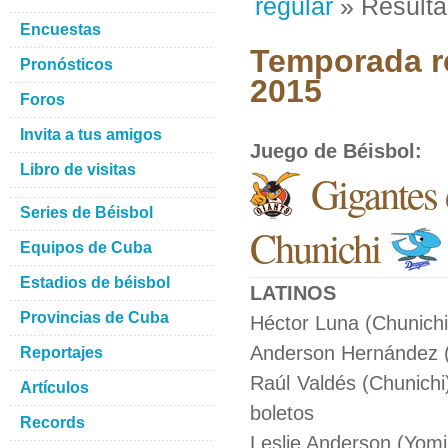
regular
» Result
Encuestas
Temporada re
Pronósticos
2015
Foros
Invita a tus amigos
Juego de Béisbol
:
Libro de visitas
Gigantes
Series de Béisbol
Chunichi
Equipos de Cuba
Estadios de béisbol
LATINOS
Provincias de Cuba
Héctor Luna (Chunichi
Anderson Hernández (C
Reportajes
Raúl Valdés (Chunichi
Artículos
boletos
Records
Leslie Anderson (Yomiu