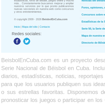
estadísticas, foros de debate, juegos online y mucho
Noticias del béisb
más... Constantemente buscamos mejorar y ampliar
nuestros servicios por lo que pronto publicaremos
Foros, opiniones, 
nuevas secciones en nuestra web como concursos
y otros entretenimientos.
Concursos sobre e
© copyright 2009 - 2026
BeisbolEnCuba.com
Estadísticas de la 
Inicio
|
Mapa del sitio
|
Contacto
Serie 50, la Serie d
Redes sociales:
Mapa de nuestra 
Directorio de Béi
BeisbolEnCuba.com es un proyecto desarr
Serie Nacional de Béisbol en Cuba. Inclui
diarios, estadísticas, noticias, report
para que los usuarios publiquen sus ideas
o sus estrellas favoritas. Disponemos d
pronosticar los juegos o participar en lo