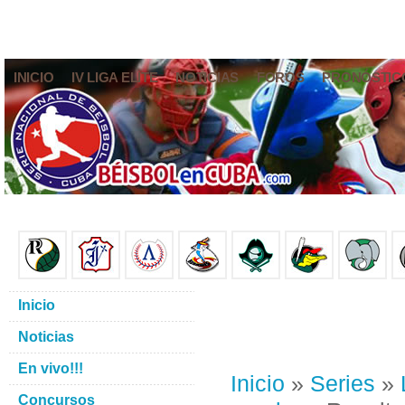
INICIO
IV LIGA ELITE
NOTICIAS
FOROS
PRONÓSTIC
Inicio
Noticias
En vivo!!!
Inicio
»
Series
»
Concursos