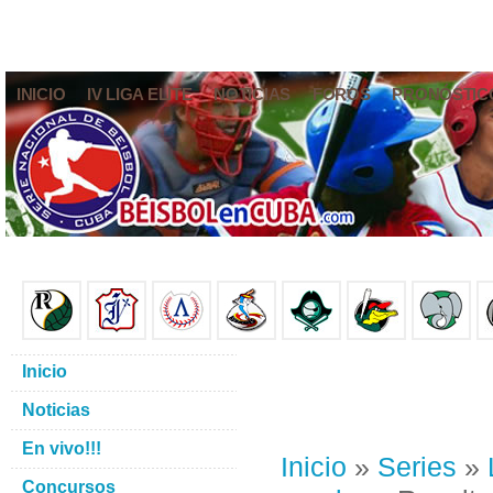
INICIO
IV LIGA ELITE
NOTICIAS
FOROS
PRONÓSTIC
Inicio
Noticias
En vivo!!!
Inicio
»
Series
»
Concursos