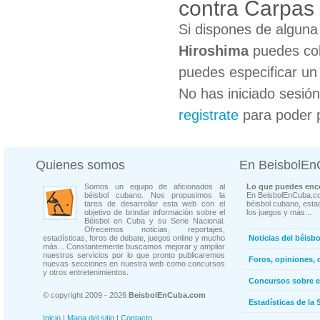
contra Carpas
Si dispones de algun
Hiroshima
puedes col
puedes especificar un 
No has iniciado sesió
registrate
para poder 
Quienes somos
En BeisbolE
Somos un equipo de aficionados al
Lo que puedes enco
béisbol cubano. Nos propusimos la
En BeisbolEnCuba.co
tarea de desarrollar esta web con el
béisbol cubano, estad
objetivo de brindar información sobre el
los juegos y más...
Béisbol en Cuba y su Serie Nacional.
Ofrecemos noticias, reportajes,
estadísticas, foros de debate, juegos online y mucho
Noticias del béisb
más... Constantemente buscamos mejorar y ampliar
nuestros servicios por lo que pronto publicaremos
Foros, opiniones, 
nuevas secciones en nuestra web como concursos
y otros entretenimientos.
Concursos sobre e
© copyright 2009 - 2026
BeisbolEnCuba.com
Estadísticas de la 
Inicio
|
Mapa del sitio
|
Contacto