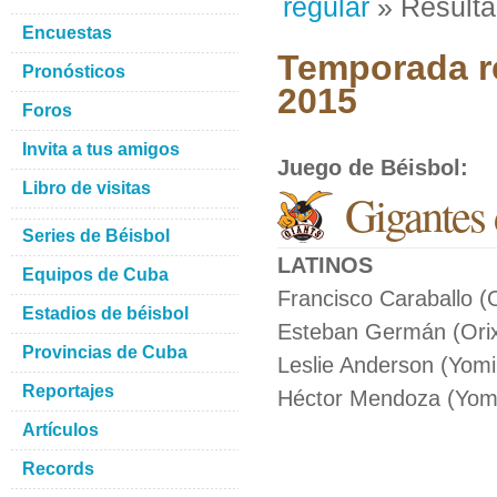
regular
» Result
Encuestas
Temporada re
Pronósticos
2015
Foros
Invita a tus amigos
Juego de Béisbol
:
Libro de visitas
Gigantes 
Series de Béisbol
LATINOS
Equipos de Cuba
Francisco Caraballo (
Estadios de béisbol
Esteban Germán (Orix
Provincias de Cuba
Leslie Anderson (Yomiu
Reportajes
Héctor Mendoza (Yomiu
Artículos
Records