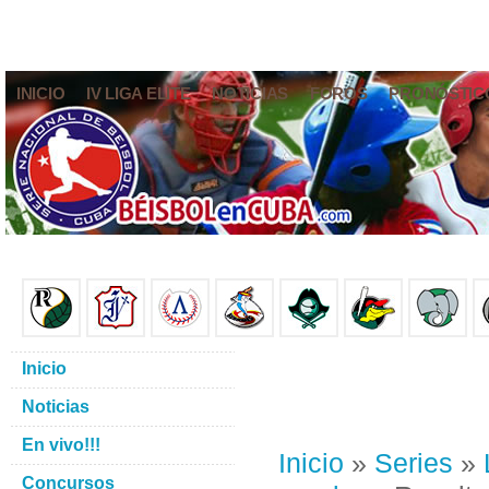
INICIO
IV LIGA ELITE
NOTICIAS
FOROS
PRONÓSTIC
Inicio
Noticias
En vivo!!!
Inicio
»
Series
»
Concursos