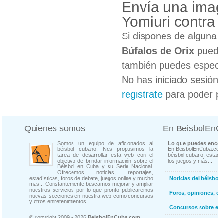
Envía una ima
Yomiuri contra
Si dispones de algun
Búfalos de Orix
puede
también puedes especi
No has iniciado sesió
registrate
para poder 
Quienes somos
En BeisbolE
Somos un equipo de aficionados al
Lo que puedes enco
béisbol cubano. Nos propusimos la
En BeisbolEnCuba.co
tarea de desarrollar esta web con el
béisbol cubano, estad
objetivo de brindar información sobre el
los juegos y más...
Béisbol en Cuba y su Serie Nacional.
Ofrecemos noticias, reportajes,
estadísticas, foros de debate, juegos online y mucho
Noticias del béisb
más... Constantemente buscamos mejorar y ampliar
nuestros servicios por lo que pronto publicaremos
Foros, opiniones, 
nuevas secciones en nuestra web como concursos
y otros entretenimientos.
Concursos sobre e
© copyright 2009 - 2026
BeisbolEnCuba.com