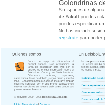
Golondrinas de
Si dispones de algun
de Yakult
puedes cola
puedes especificar un 
No has iniciado sesió
registrate
para poder 
Quienes somos
En BeisbolE
Somos un equipo de aficionados al
Lo que puedes enco
béisbol cubano. Nos propusimos la
En BeisbolEnCuba.co
tarea de desarrollar esta web con el
béisbol cubano, estad
objetivo de brindar información sobre el
los juegos y más...
Béisbol en Cuba y su Serie Nacional.
Ofrecemos noticias, reportajes,
estadísticas, foros de debate, juegos online y mucho
Noticias del béisb
más... Constantemente buscamos mejorar y ampliar
nuestros servicios por lo que pronto publicaremos
Foros, opiniones, 
nuevas secciones en nuestra web como concursos
y otros entretenimientos.
Concursos sobre e
© copyright 2009 - 2026
BeisbolEnCuba.com
Estadísticas de la 
Inicio
|
Mapa del sitio
|
Contacto