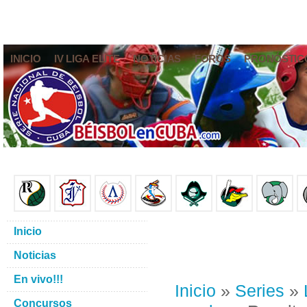
INICIO
IV LIGA ELITE
NOTICIAS
FOROS
PRONÓSTIC
Inicio
Noticias
En vivo!!!
Inicio
»
Series
»
Concursos