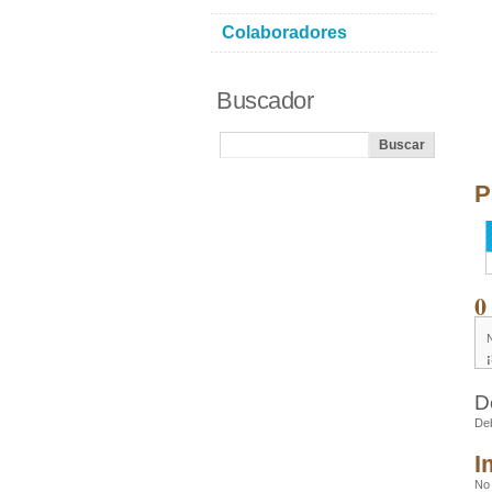
Colaboradores
Buscador
P
0
D
De
I
No 