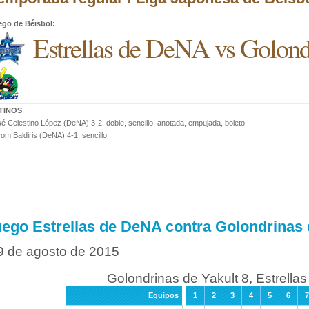
ego de Béisbol
:
Estrellas de DeNA vs Golond
TINOS
é Celestino López (DeNA) 3-2, doble, sencillo, anotada, empujada, boleto
om Baldiris (DeNA) 4-1, sencillo
uego Estrellas de DeNA contra Golondrinas 
9 de agosto de 2015
Golondrinas de Yakult 8, Estrella
Equipos
1
2
3
4
5
6
7