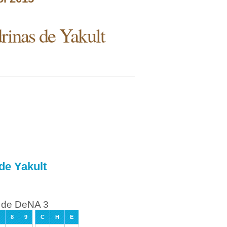
rinas de Yakult
de Yakult
s de DeNA 3
8
9
C
H
E