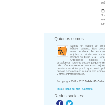
¡S
E
Si 
tam
No 
Quienes somos
Somos un equipo de afici
béisbol cubano. Nos prop
tarea de desarrollar esta w
objetivo de brindar informació
Béisbol en Cuba y su Serie 
Ofrecemos noticias, rep
estadísticas, foros de debate, juegos onli
más... Constantemente buscamos mejorar
nuestros servicios por lo que pronto pu
nuevas secciones en nuestra web como 
y otros entretenimientos.
© copyright 2009 - 2026
BeisbolEnCuba
Inicio
|
Mapa del sitio
|
Contacto
Redes sociales: