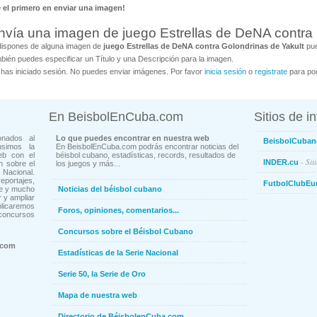
é el primero en enviar una imagen!
nvía una imagen de juego Estrellas de DeNA contra 
dispones de alguna imagen de
juego Estrellas de DeNA contra Golondrinas de Yakult
pue
bién puedes especificar un Título y una Descripción para la imagen.
has iniciado sesión. No puedes enviar imágenes. Por favor
inicia sesión
o
registrate
para pod
En BeisbolEnCuba.com
Sitios de i
onados al
Lo que puedes encontrar en nuestra web
BeisbolCuban
usimos la
En BeisbolEnCuba.com podrás encontrar noticias del
eb con el
béisbol cubano, estadísticas, records, resultados de
- Sit
INDER.cu
n sobre el
los juegos y más...
Nacional.
ortajes,
FutbolClubEu
ne y mucho
Noticias del béisbol cubano
 y ampliar
blicaremos
Foros, opiniones, comentarios...
concursos
Concursos sobre el Béisbol Cubano
.com
Estadísticas de la Serie Nacional
Serie 50, la Serie de Oro
Mapa de nuestra web
Directorio de BéisbolenCuba.com