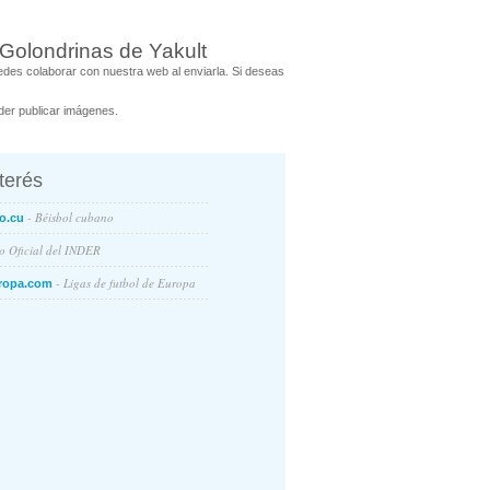
Golondrinas de Yakult
des colaborar con nuestra web al enviarla. Si deseas
er publicar imágenes.
nterés
- Béisbol cubano
o.cu
io Oficial del INDER
- Ligas de futbol de Europa
ropa.com