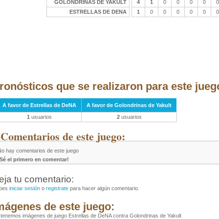
GOLONDRINAS DE YAKULT
4
1
0
0
0
0
0
ESTRELLAS DE DENA
1
0
0
0
0
0
0
ronósticos que se realizaron para este jueg
A favor de Estrellas de DeNA
A favor de Golondrinas de Yakult
1
usuarios
2
usuarios
 Comentarios de este juego:
No hay comentarios de este juego
¡Sé el primero en comentar!
eja tu comentario:
bes
iniciar sesión
o
registrate
para hacer algún comentario.
mágenes de este juego:
tenemos imágenes de juego Estrellas de DeNA contra Golondrinas de Yakult