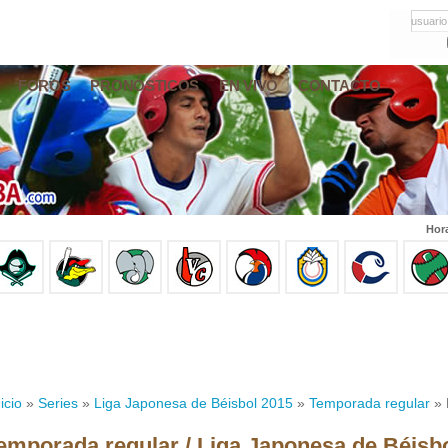
usuario
FOROS
PRONÓSTICOS
EN VIVO
CONTACTO
Hor
icio
»
Series
»
Liga Japonesa de Béisbol 2015
»
Temporada regular
» 
emporada regular / Liga Japonesa de Béisb