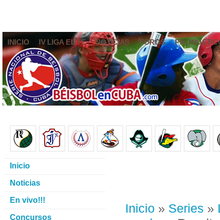
INICIO
IV LIGA ELITE
NOTICIAS
FOROS
PRONÓSTIC
Inicio
Noticias
En vivo!!!
Inicio
»
Series
»
Concursos