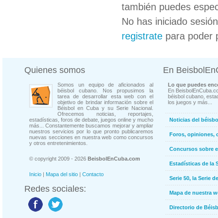
también puedes especi
No has iniciado sesió
registrate
para poder 
Quienes somos
En BeisbolE
Somos un equipo de aficionados al
Lo que puedes enco
béisbol cubano. Nos propusimos la
En BeisbolEnCuba.co
tarea de desarrollar esta web con el
béisbol cubano, estad
objetivo de brindar información sobre el
los juegos y más...
Béisbol en Cuba y su Serie Nacional.
Ofrecemos noticias, reportajes,
estadísticas, foros de debate, juegos online y mucho
Noticias del béisb
más... Constantemente buscamos mejorar y ampliar
nuestros servicios por lo que pronto publicaremos
Foros, opiniones, 
nuevas secciones en nuestra web como concursos
y otros entretenimientos.
Concursos sobre e
© copyright 2009 - 2026
BeisbolEnCuba.com
Estadísticas de la 
Inicio
|
Mapa del sitio
|
Contacto
Serie 50, la Serie d
Redes sociales:
Mapa de nuestra 
Directorio de Béi