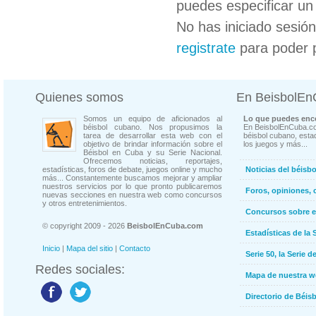
puedes especificar un 
No has iniciado sesió
registrate
para poder 
Quienes somos
En BeisbolE
Somos un equipo de aficionados al
Lo que puedes enco
béisbol cubano. Nos propusimos la
En BeisbolEnCuba.co
tarea de desarrollar esta web con el
béisbol cubano, estad
objetivo de brindar información sobre el
los juegos y más...
Béisbol en Cuba y su Serie Nacional.
Ofrecemos noticias, reportajes,
estadísticas, foros de debate, juegos online y mucho
Noticias del béisb
más... Constantemente buscamos mejorar y ampliar
nuestros servicios por lo que pronto publicaremos
Foros, opiniones, 
nuevas secciones en nuestra web como concursos
y otros entretenimientos.
Concursos sobre e
© copyright 2009 - 2026
BeisbolEnCuba.com
Estadísticas de la 
Inicio
|
Mapa del sitio
|
Contacto
Serie 50, la Serie d
Redes sociales:
Mapa de nuestra 
Directorio de Béi