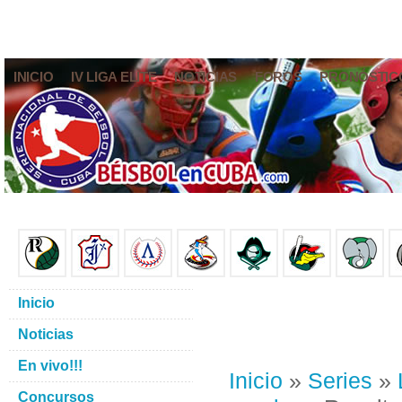
INICIO
IV LIGA ELITE
NOTICIAS
FOROS
PRONÓSTIC
Inicio
Noticias
En vivo!!!
Inicio
»
Series
»
Concursos