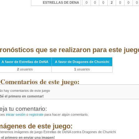
ESTRELLAS DE DENA
0
0
0
2
0
0
0
ronósticos que se realizaron para este jueg
A favor de Estrellas de DeNA
A favor de Dragones de Chunichi
2
usuarios
1
usuarios
 Comentarios de este juego:
No hay comentarios de este juego
¡Sé el primero en comentar!
eja tu comentario:
bes
iniciar sesión
o
registrate
para hacer algún comentario.
mágenes de este juego:
tenemos imágenes de juego Estrellas de DeNA contra Dragones de Chunichi
é el primero en enviar una imagen!