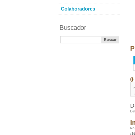
Colaboradores
Buscador
P
0
D
De
I
No 
¡S