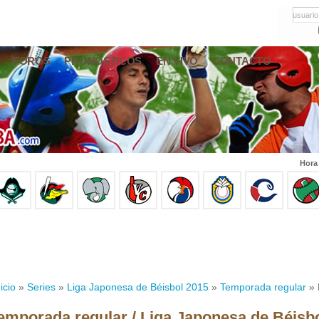
usuario
FOROS
PRONÓSTICOS
EN VIVO
CONTACTO
Hora
icio
»
Series
»
Liga Japonesa de Béisbol 2015
»
Temporada regular
» 
emporada regular / Liga Japonesa de Béisb