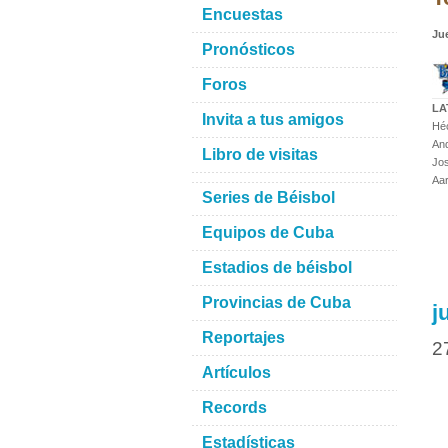
Encuestas
Ju
Pronósticos
Foros
LA
Invita a tus amigos
Héc
And
Libro de visitas
Jos
Aar
Series de Béisbol
Equipos de Cuba
Estadios de béisbol
Provincias de Cuba
j
Reportajes
2
Artículos
Records
Estadísticas