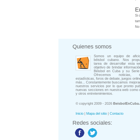
E
Si 
tam
No 
Quienes somos
Somos un equipo de afici
béisbol cubano. Nos prop
tarea de desarrollar esta w
objetivo de brindar informació
Béisbol en Cuba y su Serie 
Ofrecemos noticias, rep
estadísticas, foros de debate, juegos onli
más... Constantemente buscamos mejorar
nuestros servicios por lo que pronto pu
nuevas secciones en nuestra web como 
y otros entretenimientos.
© copyright 2009 - 2026
BeisbolEnCuba
Inicio
|
Mapa del sitio
|
Contacto
Redes sociales: