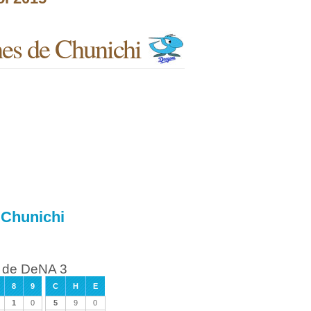
es de Chunichi
 Chunichi
s de DeNA 3
8
9
C
H
E
1
0
5
9
0