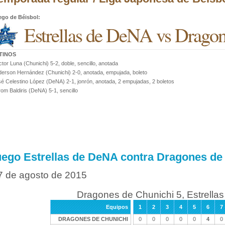
ego de Béisbol
:
Estrellas de DeNA vs Dragon
TINOS
tor Luna (Chunichi) 5-2, doble, sencillo, anotada
erson Hernández (Chunichi) 2-0, anotada, empujada, boleto
é Celestino López (DeNA) 2-1, jonrón, anotada, 2 empujadas, 2 boletos
om Baldiris (DeNA) 5-1, sencillo
uego Estrellas de DeNA contra Dragones de
7 de agosto de 2015
Dragones de Chunichi 5, Estrella
Equipos
1
2
3
4
5
6
7
DRAGONES DE CHUNICHI
0
0
0
0
0
4
0