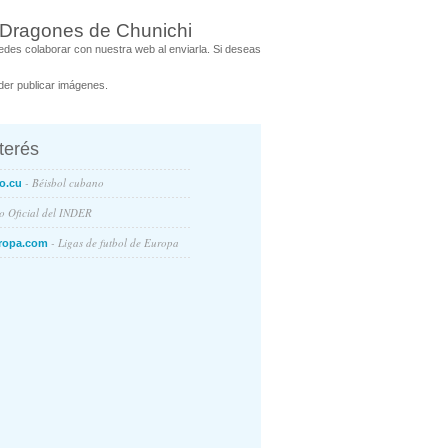
 Dragones de Chunichi
des colaborar con nuestra web al enviarla. Si deseas
er publicar imágenes.
nterés
- Béisbol cubano
o.cu
io Oficial del INDER
- Ligas de futbol de Europa
ropa.com