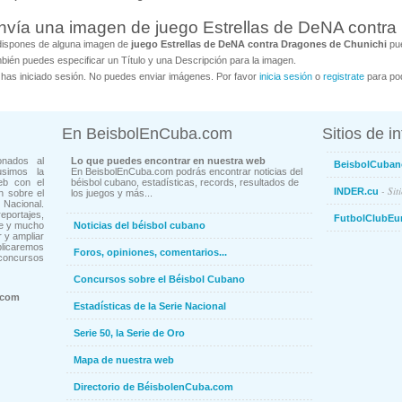
nvía una imagen de juego Estrellas de DeNA contra
dispones de alguna imagen de
juego Estrellas de DeNA contra Dragones de Chunichi
pue
bién puedes especificar un Título y una Descripción para la imagen.
has iniciado sesión. No puedes enviar imágenes. Por favor
inicia sesión
o
registrate
para pod
En BeisbolEnCuba.com
Sitios de i
onados al
Lo que puedes encontrar en nuestra web
BeisbolCuban
usimos la
En BeisbolEnCuba.com podrás encontrar noticias del
eb con el
béisbol cubano, estadísticas, records, resultados de
- Sit
INDER.cu
n sobre el
los juegos y más...
Nacional.
ortajes,
FutbolClubEu
ne y mucho
Noticias del béisbol cubano
 y ampliar
blicaremos
Foros, opiniones, comentarios...
concursos
Concursos sobre el Béisbol Cubano
.com
Estadísticas de la Serie Nacional
Serie 50, la Serie de Oro
Mapa de nuestra web
Directorio de BéisbolenCuba.com