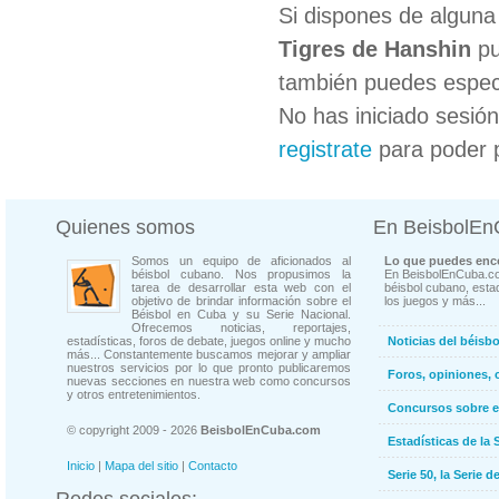
Si dispones de algun
Tigres de Hanshin
pu
también puedes especi
No has iniciado sesió
registrate
para poder 
Quienes somos
En BeisbolE
Somos un equipo de aficionados al
Lo que puedes enco
béisbol cubano. Nos propusimos la
En BeisbolEnCuba.co
tarea de desarrollar esta web con el
béisbol cubano, estad
objetivo de brindar información sobre el
los juegos y más...
Béisbol en Cuba y su Serie Nacional.
Ofrecemos noticias, reportajes,
estadísticas, foros de debate, juegos online y mucho
Noticias del béisb
más... Constantemente buscamos mejorar y ampliar
nuestros servicios por lo que pronto publicaremos
Foros, opiniones, 
nuevas secciones en nuestra web como concursos
y otros entretenimientos.
Concursos sobre e
© copyright 2009 - 2026
BeisbolEnCuba.com
Estadísticas de la 
Inicio
|
Mapa del sitio
|
Contacto
Serie 50, la Serie d