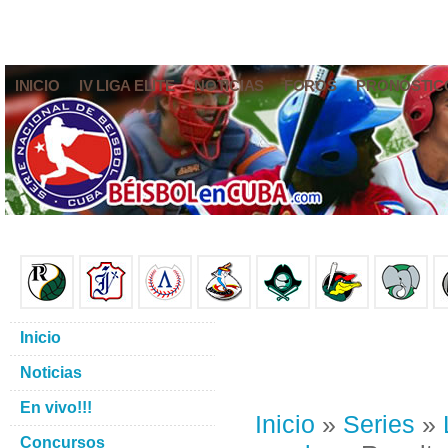
INICIO
IV LIGA ELITE
NOTICIAS
FOROS
PRONÓSTIC
Inicio
Noticias
En vivo!!!
Inicio
»
Series
»
Concursos