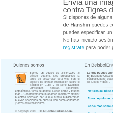
Envía una ima
contra Tigres 
Si dispones de algun
de Hanshin
puedes co
puedes especificar un 
No has iniciado sesió
registrate
para poder 
Quienes somos
En BeisbolE
Somos un equipo de aficionados al
Lo que puedes enco
béisbol cubano. Nos propusimos la
En BeisbolEnCuba.co
tarea de desarrollar esta web con el
béisbol cubano, estad
objetivo de brindar información sobre el
los juegos y más...
Béisbol en Cuba y su Serie Nacional.
Ofrecemos noticias, reportajes,
estadísticas, foros de debate, juegos online y mucho
Noticias del béisb
más... Constantemente buscamos mejorar y ampliar
nuestros servicios por lo que pronto publicaremos
Foros, opiniones, 
nuevas secciones en nuestra web como concursos
y otros entretenimientos.
Concursos sobre e
© copyright 2009 - 2026
BeisbolEnCuba.com