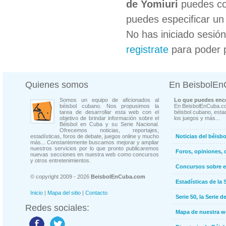
de Yomiuri
puedes col
puedes especificar un 
No has iniciado sesió
registrate
para poder 
Quienes somos
En BeisbolE
Somos un equipo de aficionados al
Lo que puedes enco
béisbol cubano. Nos propusimos la
En BeisbolEnCuba.co
tarea de desarrollar esta web con el
béisbol cubano, estad
objetivo de brindar información sobre el
los juegos y más...
Béisbol en Cuba y su Serie Nacional.
Ofrecemos noticias, reportajes,
estadísticas, foros de debate, juegos online y mucho
Noticias del béisb
más... Constantemente buscamos mejorar y ampliar
nuestros servicios por lo que pronto publicaremos
Foros, opiniones, 
nuevas secciones en nuestra web como concursos
y otros entretenimientos.
Concursos sobre e
© copyright 2009 - 2026
BeisbolEnCuba.com
Estadísticas de la 
Inicio
|
Mapa del sitio
|
Contacto
Serie 50, la Serie d
Redes sociales:
Mapa de nuestra 