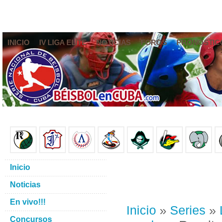
INICIO
IV LIGA ELITE
NOTICIAS
FOROS
PRONÓSTIC
Inicio
Noticias
En vivo!!!
Inicio
»
Series
»
Concursos