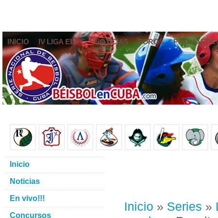
INICIO
IV LIGA ELITE
NOTICIAS
FOROS
PRONÓSTIC
Inicio
Noticias
En vivo!!!
Inicio
»
Series
»
Concursos