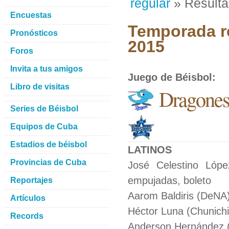
regular
» Result
Encuestas
Temporada re
Pronósticos
2015
Foros
Invita a tus amigos
Juego de Béisbol
:
Libro de visitas
Dragones
Series de Béisbol
Equipos de Cuba
Estadios de béisbol
LATINOS
Provincias de Cuba
José Celestino Lópe
empujadas, boleto
Reportajes
Aarom Baldiris (DeNA) 
Artículos
Héctor Luna (Chunichi
Records
Anderson Hernández (C