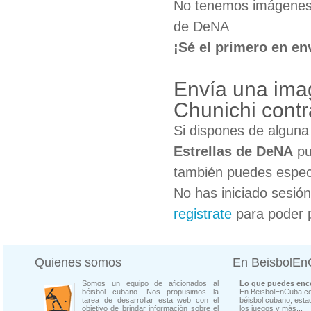
No tenemos imágenes 
de DeNA
¡Sé el primero en en
Envía una ima
Chunichi contr
Si dispones de algun
Estrellas de DeNA
pu
también puedes especi
No has iniciado sesió
registrate
para poder 
Quienes somos
En BeisbolE
Somos un equipo de aficionados al
Lo que puedes enco
béisbol cubano. Nos propusimos la
En BeisbolEnCuba.co
tarea de desarrollar esta web con el
béisbol cubano, estad
objetivo de brindar información sobre el
los juegos y más...