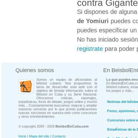
contra Gigante
Si dispones de algun
de Yomiuri
puedes col
puedes especificar un 
No has iniciado sesió
registrate
para poder 
Quienes somos
En BeisbolE
Somos un equipo de aficionados al
Lo que puedes enco
béisbol cubano. Nos propusimos la
En BeisbolEnCuba.co
tarea de desarrollar esta web con el
béisbol cubano, estad
objetivo de brindar información sobre el
los juegos y más...
Béisbol en Cuba y su Serie Nacional.
Ofrecemos noticias, reportajes,
estadísticas, foros de debate, juegos online y mucho
Noticias del béisb
más... Constantemente buscamos mejorar y ampliar
nuestros servicios por lo que pronto publicaremos
Foros, opiniones, 
nuevas secciones en nuestra web como concursos
y otros entretenimientos.
Concursos sobre e
© copyright 2009 - 2026
BeisbolEnCuba.com
Estadísticas de la 
Inicio
|
Mapa del sitio
|
Contacto