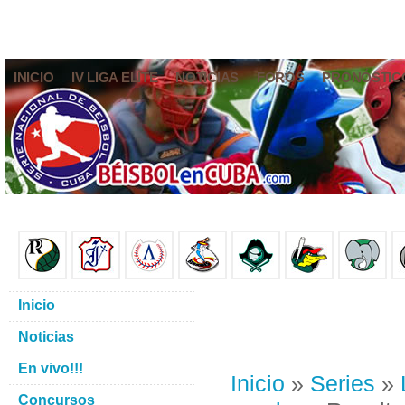
INICIO
IV LIGA ELITE
NOTICIAS
FOROS
PRONÓSTIC
Inicio
Noticias
En vivo!!!
Inicio
»
Series
»
Concursos