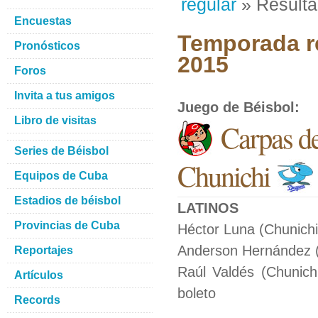
regular
» Result
Encuestas
Temporada re
Pronósticos
2015
Foros
Invita a tus amigos
Juego de Béisbol
:
Libro de visitas
Carpas d
Series de Béisbol
Chunichi
Equipos de Cuba
Estadios de béisbol
LATINOS
Provincias de Cuba
Héctor Luna (Chunichi
Anderson Hernández (C
Reportajes
Raúl Valdés (Chunich
Artículos
boleto
Records