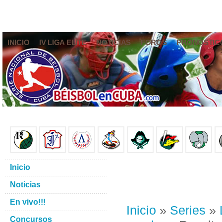
INICIO
IV LIGA ELITE
NOTICIAS
FOROS
PRONÓSTIC
Inicio
Noticias
En vivo!!!
Inicio
»
Series
»
Concursos