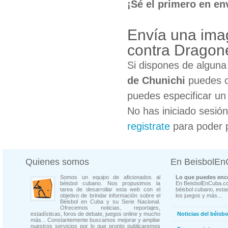
¡Sé el primero en en
Envía una ima
contra Dragon
Si dispones de algun
de Chunichi
puedes co
puedes especificar un 
No has iniciado sesió
registrate
para poder 
Quienes somos
En BeisbolE
Somos un equipo de aficionados al
Lo que puedes enco
béisbol cubano. Nos propusimos la
En BeisbolEnCuba.co
tarea de desarrollar esta web con el
béisbol cubano, estad
objetivo de brindar información sobre el
los juegos y más...
Béisbol en Cuba y su Serie Nacional.
Ofrecemos noticias, reportajes,
estadísticas, foros de debate, juegos online y mucho
Noticias del béisb
más... Constantemente buscamos mejorar y ampliar
nuestros servicios por lo que pronto publicaremos