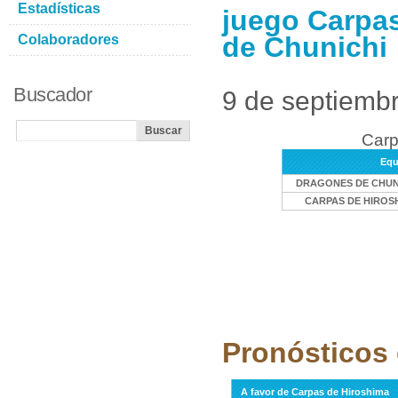
Estadísticas
juego Carpa
de Chunichi
Colaboradores
Buscador
9 de septiemb
Carp
Equ
DRAGONES DE CHUN
CARPAS DE HIROS
Pronósticos 
A favor de Carpas de Hiroshima