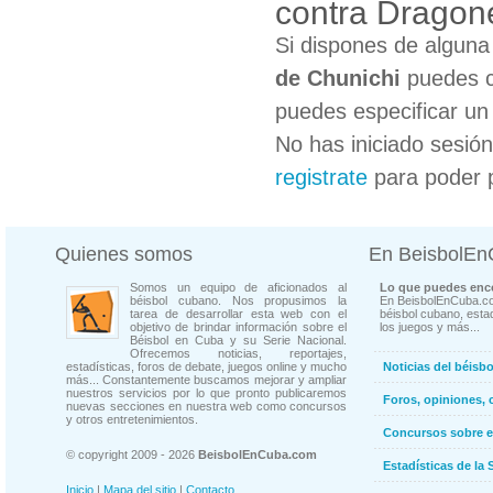
contra Dragon
Si dispones de algun
de Chunichi
puedes co
puedes especificar un 
No has iniciado sesió
registrate
para poder 
Quienes somos
En BeisbolE
Somos un equipo de aficionados al
Lo que puedes enco
béisbol cubano. Nos propusimos la
En BeisbolEnCuba.co
tarea de desarrollar esta web con el
béisbol cubano, estad
objetivo de brindar información sobre el
los juegos y más...
Béisbol en Cuba y su Serie Nacional.
Ofrecemos noticias, reportajes,
estadísticas, foros de debate, juegos online y mucho
Noticias del béisb
más... Constantemente buscamos mejorar y ampliar
nuestros servicios por lo que pronto publicaremos
Foros, opiniones, 
nuevas secciones en nuestra web como concursos
y otros entretenimientos.
Concursos sobre e
© copyright 2009 - 2026
BeisbolEnCuba.com
Estadísticas de la 
Inicio
|
Mapa del sitio
|
Contacto