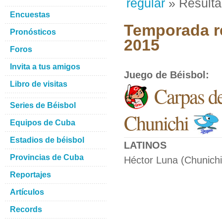
regular
» Result
Encuestas
Temporada re
Pronósticos
2015
Foros
Invita a tus amigos
Juego de Béisbol
:
Libro de visitas
Carpas d
Series de Béisbol
Chunichi
Equipos de Cuba
Estadios de béisbol
LATINOS
Provincias de Cuba
Héctor Luna (Chunichi)
Reportajes
Artículos
Records