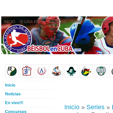
INICIO
IV LIGA ELITE
NOTICIAS
FOROS
PRONÓSTIC
Inicio
Noticias
En vivo!!!
Inicio
»
Series
»
Concursos