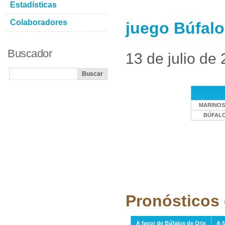
Estadísticas
Colaboradores
juego Búfalo
Buscador
13 de julio de
MARINOS
BÚFALO
Pronósticos 
A favor de Búfalos de Orix
A f