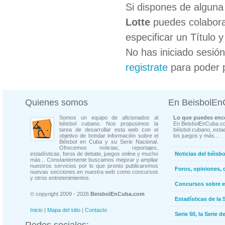
Si dispones de algun
Lotte
puedes colabora
especificar un Título 
No has iniciado sesió
registrate
para poder 
Quienes somos
En BeisbolE
Somos un equipo de aficionados al
Lo que puedes enco
béisbol cubano. Nos propusimos la
En BeisbolEnCuba.co
tarea de desarrollar esta web con el
béisbol cubano, estad
objetivo de brindar información sobre el
los juegos y más...
Béisbol en Cuba y su Serie Nacional.
Ofrecemos noticias, reportajes,
estadísticas, foros de debate, juegos online y mucho
Noticias del béisb
más... Constantemente buscamos mejorar y ampliar
nuestros servicios por lo que pronto publicaremos
Foros, opiniones, 
nuevas secciones en nuestra web como concursos
y otros entretenimientos.
Concursos sobre e
© copyright 2009 - 2026
BeisbolEnCuba.com
Estadísticas de la 
Inicio
|
Mapa del sitio
|
Contacto
Serie 50, la Serie d