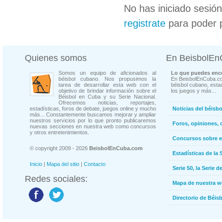
No has iniciado sesió
registrate
para poder 
Quienes somos
En BeisbolE
Somos un equipo de aficionados al
Lo que puedes enco
béisbol cubano. Nos propusimos la
En BeisbolEnCuba.co
tarea de desarrollar esta web con el
béisbol cubano, estad
objetivo de brindar información sobre el
los juegos y más...
Béisbol en Cuba y su Serie Nacional.
Ofrecemos noticias, reportajes,
estadísticas, foros de debate, juegos online y mucho
Noticias del béisb
más... Constantemente buscamos mejorar y ampliar
nuestros servicios por lo que pronto publicaremos
Foros, opiniones, 
nuevas secciones en nuestra web como concursos
y otros entretenimientos.
Concursos sobre e
© copyright 2009 - 2026
BeisbolEnCuba.com
Estadísticas de la 
Inicio
|
Mapa del sitio
|
Contacto
Serie 50, la Serie d
Redes sociales:
Mapa de nuestra 
Directorio de Béi