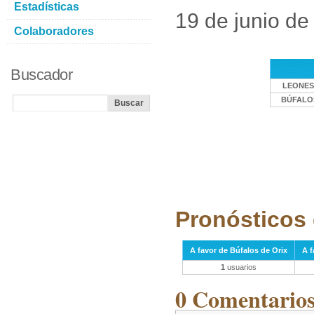
Estadísticas
19 de junio de
Colaboradores
Buscador
LEONES
BÚFALOS
Pronósticos 
A favor de Búfalos de Orix
A f
1
usuarios
0 Comentarios 