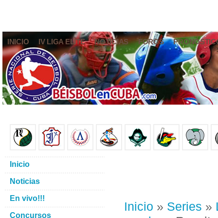
INICIO
IV LIGA ELITE
NOTICIAS
FOROS
PRONÓSTIC
Inicio
Noticias
En vivo!!!
Inicio
»
Series
»
Concursos