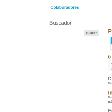
Colaboradores
Buscador
P
0
D
De
I
No 
¡S
E