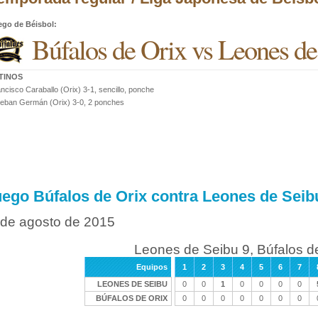
ego de Béisbol
:
Búfalos de Orix vs Leones de
TINOS
ncisco Caraballo (Orix) 3-1, sencillo, ponche
eban Germán (Orix) 3-0, 2 ponches
uego Búfalos de Orix contra Leones de Seib
 de agosto de 2015
Leones de Seibu 9, Búfalos de
Equipos
1
2
3
4
5
6
7
LEONES DE SEIBU
0
0
1
0
0
0
0
BÚFALOS DE ORIX
0
0
0
0
0
0
0