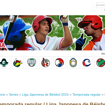
usuario
FOROS
PRONÓSTICOS
EN VIVO
CONTACTO
Ho
icio
»
Series
»
Liga Japonesa de Béisbol 2015
»
Temporada regular
» 
emporada regular / Liga Japonesa de Béisb