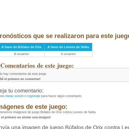
ronósticos que se realizaron para este jueg
A favor de Búfalos de Orix
A favor de Leones de Seibu
2
usuarios
1
usuarios
 Comentarios de este juego:
No hay comentarios de este juego
¡Sé el primero en comentar!
eja tu comentario:
bes
iniciar sesión
o
registrate
para hacer algún comentario.
mágenes de este juego:
tenemos imágenes de juego Búfalos de Orix contra Leones de Seibu
é el primero en enviar una imagen!
nvía una imagen de juego Búfalos de Orix contra L