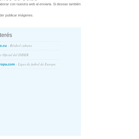
borar con nuestra web al enviarla. Si deseas también
er publicar imágenes.
nterés
- Béisbol cubano
o.cu
io Oficial del INDER
- Ligas de futbol de Europa
ropa.com