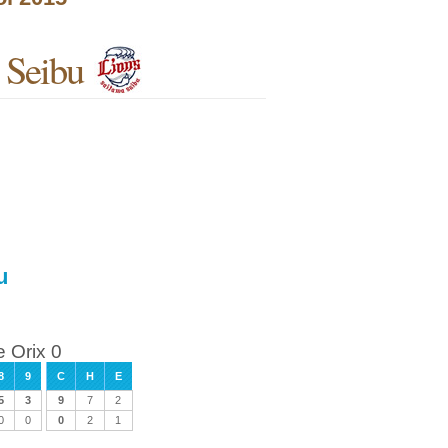
 Seibu
u
 Orix 0
8
9
C
H
E
5
3
9
7
2
0
0
0
2
1