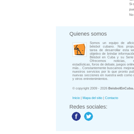
Si 
pue
No 
Quienes somos
Somos un equipo de afici
béisbol cubano. Nos prop
tarea de desarrollar esta w
objetivo de brindar informació
Béisbol en Cuba y su Serie 
Ofrecemos noticias, rep
estadísticas, foros de debate, juegos onli
más... Constantemente buscamos mejorar
nuestros servicios por lo que pronto pu
nuevas secciones en nuestra web como 
y otros entretenimientos.
© copyright 2009 - 2026
BeisbolEnCuba
Inicio
|
Mapa del sitio
|
Contacto
Redes sociales: