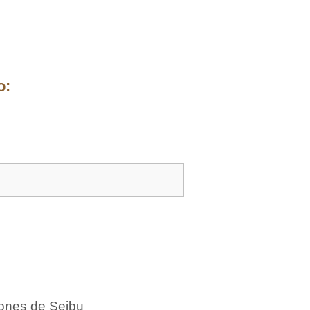
o:
eones de Seibu