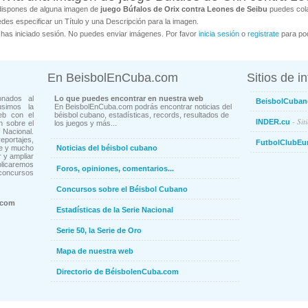
dispones de alguna imagen de
juego Búfalos de Orix contra Leones de Seibu
puedes cola
des especificar un Título y una Descripción para la imagen.
has iniciado sesión. No puedes enviar imágenes. Por favor
inicia sesión
o
registrate
para pod
En BeisbolEnCuba.com
Sitios de i
onados al
Lo que puedes encontrar en nuestra web
BeisbolCuban
usimos la
En BeisbolEnCuba.com podrás encontrar noticias del
eb con el
béisbol cubano, estadísticas, records, resultados de
- Sit
INDER.cu
n sobre el
los juegos y más...
Nacional.
ortajes,
FutbolClubEu
ne y mucho
Noticias del béisbol cubano
 y ampliar
blicaremos
Foros, opiniones, comentarios...
concursos
Concursos sobre el Béisbol Cubano
.com
Estadísticas de la Serie Nacional
Serie 50, la Serie de Oro
Mapa de nuestra web
Directorio de BéisbolenCuba.com