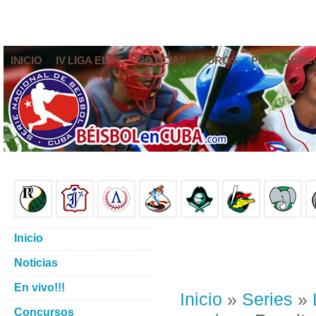
INICIO
IV LIGA ELITE
NOTICIAS
FOROS
PRONÓSTIC
Inicio
Noticias
En vivo!!!
Inicio
»
Series
»
Concursos