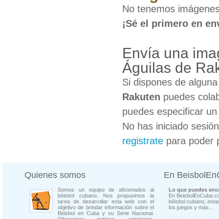
No tenemos imágenes 
¡Sé el primero en en
Envía una imag
Águilas de Ra
Si dispones de algun
Rakuten
puedes colab
puedes especificar un 
No has iniciado sesió
registrate
para poder 
Quienes somos
En BeisbolE
Somos un equipo de aficionados al
Lo que puedes enco
béisbol cubano. Nos propusimos la
En BeisbolEnCuba.co
tarea de desarrollar esta web con el
béisbol cubano, estad
objetivo de brindar información sobre el
los juegos y más...
Béisbol en Cuba y su Serie Nacional.