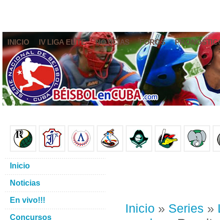
INICIO
IV LIGA ELITE
NOTICIAS
FOROS
PRONÓSTIC
Inicio
Noticias
En vivo!!!
Inicio
»
Series
»
Concursos