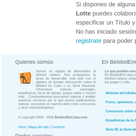
Si dispones de algun
Lotte
puedes colabora
especificar un Título 
No has iniciado sesió
registrate
para poder 
Quienes somos
En BeisbolE
Somos un equipo de aficionados al
Lo que puedes enco
béisbol cubano. Nos propusimos la
En BeisbolEnCuba.co
tarea de desarrollar esta web con el
béisbol cubano, estad
objetivo de brindar información sobre el
los juegos y más...
Béisbol en Cuba y su Serie Nacional.
Ofrecemos noticias, reportajes,
estadísticas, foros de debate, juegos online y mucho
Noticias del béisb
más... Constantemente buscamos mejorar y ampliar
nuestros servicios por lo que pronto publicaremos
Foros, opiniones, 
nuevas secciones en nuestra web como concursos
y otros entretenimientos.
Concursos sobre e
© copyright 2009 - 2026
BeisbolEnCuba.com
Estadísticas de la 
Inicio
|
Mapa del sitio
|
Contacto
Serie 50, la Serie d