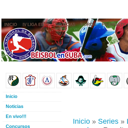
INICIO
IV LIGA ELITE
NOTICIAS
FOROS
PRONÓSTIC
Inicio
Noticias
En vivo!!!
Inicio
»
Series
»
Concursos