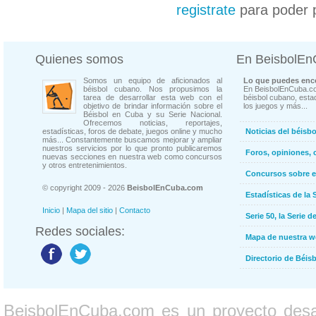
registrate
para poder 
Quienes somos
En BeisbolE
Somos un equipo de aficionados al
Lo que puedes enco
béisbol cubano. Nos propusimos la
En BeisbolEnCuba.co
tarea de desarrollar esta web con el
béisbol cubano, estad
objetivo de brindar información sobre el
los juegos y más...
Béisbol en Cuba y su Serie Nacional.
Ofrecemos noticias, reportajes,
estadísticas, foros de debate, juegos online y mucho
Noticias del béisb
más... Constantemente buscamos mejorar y ampliar
nuestros servicios por lo que pronto publicaremos
Foros, opiniones, 
nuevas secciones en nuestra web como concursos
y otros entretenimientos.
Concursos sobre e
© copyright 2009 - 2026
BeisbolEnCuba.com
Estadísticas de la 
Inicio
|
Mapa del sitio
|
Contacto
Serie 50, la Serie d
Redes sociales:
Mapa de nuestra 
Directorio de Béi
BeisbolEnCuba.com es un proyecto desarr