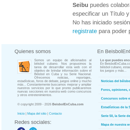
Seibu
puedes colabora
especificar un Título 
No has iniciado sesió
registrate
para poder 
Quienes somos
En BeisbolE
Somos un equipo de aficionados al
Lo que puedes enco
béisbol cubano. Nos propusimos la
En BeisbolEnCuba.co
tarea de desarrollar esta web con el
béisbol cubano, estad
objetivo de brindar información sobre el
los juegos y más...
Béisbol en Cuba y su Serie Nacional.
Ofrecemos noticias, reportajes,
estadísticas, foros de debate, juegos online y mucho
Noticias del béisb
más... Constantemente buscamos mejorar y ampliar
nuestros servicios por lo que pronto publicaremos
Foros, opiniones, 
nuevas secciones en nuestra web como concursos
y otros entretenimientos.
Concursos sobre e
© copyright 2009 - 2026
BeisbolEnCuba.com
Estadísticas de la 
Inicio
|
Mapa del sitio
|
Contacto
Serie 50, la Serie d
Redes sociales:
Mapa de nuestra 