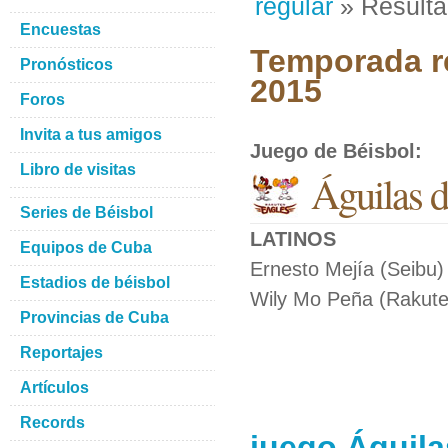
regular
» Result
Encuestas
Temporada re
Pronósticos
2015
Foros
Invita a tus amigos
Juego de Béisbol
:
Libro de visitas
Águilas 
Series de Béisbol
LATINOS
Equipos de Cuba
Ernesto Mejía (Seibu) 
Estadios de béisbol
Wily Mo Peña (Rakuten
Provincias de Cuba
Reportajes
Artículos
Records
juego Águila