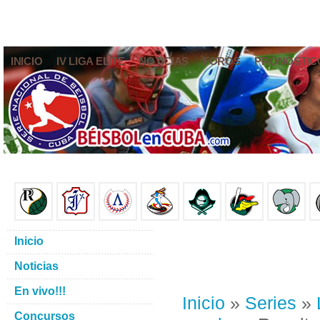
INICIO
IV LIGA ELITE
NOTICIAS
FOROS
PRONÓSTIC
Inicio
Noticias
En vivo!!!
Inicio
»
Series
»
Concursos