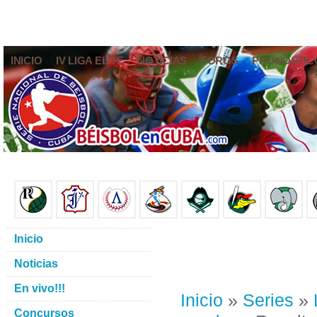
INICIO
IV LIGA ELITE
NOTICIAS
FOROS
PRONÓSTIC
Inicio
Noticias
En vivo!!!
Inicio
»
Series
»
Concursos