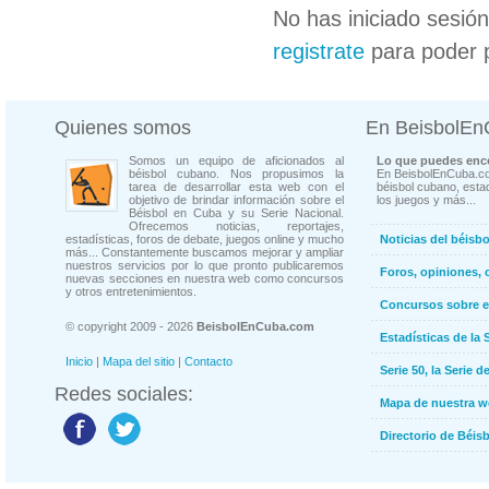
No has iniciado sesió
registrate
para poder 
Quienes somos
En BeisbolE
Somos un equipo de aficionados al
Lo que puedes enco
béisbol cubano. Nos propusimos la
En BeisbolEnCuba.co
tarea de desarrollar esta web con el
béisbol cubano, estad
objetivo de brindar información sobre el
los juegos y más...
Béisbol en Cuba y su Serie Nacional.
Ofrecemos noticias, reportajes,
estadísticas, foros de debate, juegos online y mucho
Noticias del béisb
más... Constantemente buscamos mejorar y ampliar
nuestros servicios por lo que pronto publicaremos
Foros, opiniones, 
nuevas secciones en nuestra web como concursos
y otros entretenimientos.
Concursos sobre e
© copyright 2009 - 2026
BeisbolEnCuba.com
Estadísticas de la 
Inicio
|
Mapa del sitio
|
Contacto
Serie 50, la Serie d
Redes sociales:
Mapa de nuestra 
Directorio de Béi