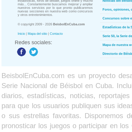
estadísticas, foros de debate, juegos online y mucho
Noticias del béisb
más... Constantemente buscamos mejorar y ampliar
nuestros servicios por lo que pronto publicaremos
Foros, opiniones, 
nuevas secciones en nuestra web como concursos
y otros entretenimientos.
Concursos sobre e
© copyright 2009 - 2026
BeisbolEnCuba.com
Estadísticas de la 
Inicio
|
Mapa del sitio
|
Contacto
Serie 50, la Serie d
Redes sociales:
Mapa de nuestra 
Directorio de Béi
BeisbolEnCuba.com es un proyecto desarr
Serie Nacional de Béisbol en Cuba. Inclui
diarios, estadísticas, noticias, report
para que los usuarios publiquen sus ideas
o sus estrellas favoritas. Disponemos d
pronosticar los juegos o participar en lo