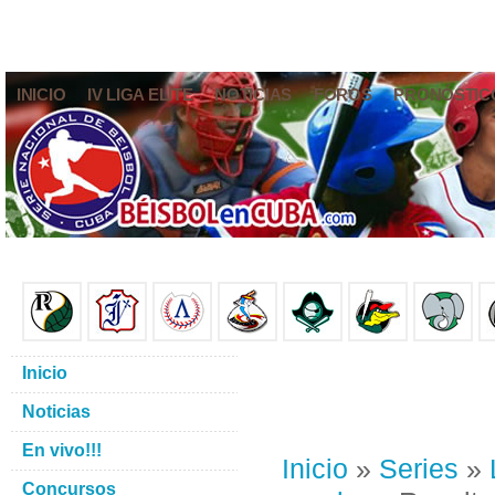
INICIO
IV LIGA ELITE
NOTICIAS
FOROS
PRONÓSTIC
Inicio
Noticias
En vivo!!!
Inicio
»
Series
»
Concursos