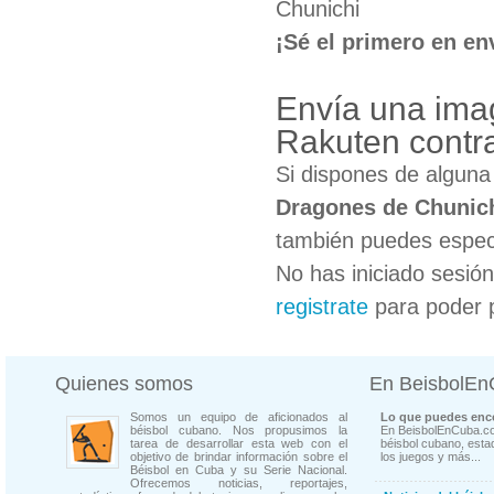
Chunichi
¡Sé el primero en en
Envía una ima
Rakuten contr
Si dispones de algun
Dragones de Chunic
también puedes especi
No has iniciado sesió
registrate
para poder 
Quienes somos
En BeisbolE
Somos un equipo de aficionados al
Lo que puedes enco
béisbol cubano. Nos propusimos la
En BeisbolEnCuba.co
tarea de desarrollar esta web con el
béisbol cubano, estad
objetivo de brindar información sobre el
los juegos y más...
Béisbol en Cuba y su Serie Nacional.
Ofrecemos noticias, reportajes,