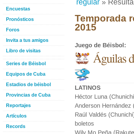
regular
» Result
Encuestas
Temporada re
Pronósticos
2015
Foros
Invita a tus amigos
Juego de Béisbol
:
Libro de visitas
Águilas 
Series de Béisbol
Equipos de Cuba
Estadios de béisbol
LATINOS
Provincias de Cuba
Héctor Luna (Chunichi
Anderson Hernández (C
Reportajes
Raúl Valdés (Chunichi
Artículos
boletos
Records
Wily Mo Peña (Rakuten