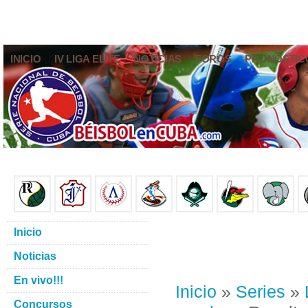
INICIO
IV LIGA ELITE
NOTICIAS
FOROS
PRONÓSTIC
Inicio
Noticias
En vivo!!!
Inicio
»
Series
»
Concursos