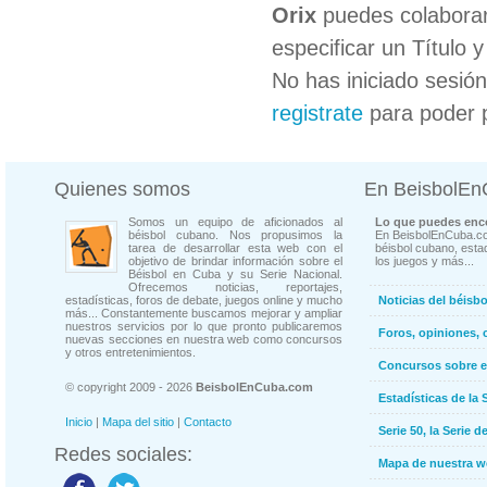
Orix
puedes colaborar
especificar un Título 
No has iniciado sesió
registrate
para poder 
Quienes somos
En BeisbolE
Somos un equipo de aficionados al
Lo que puedes enco
béisbol cubano. Nos propusimos la
En BeisbolEnCuba.co
tarea de desarrollar esta web con el
béisbol cubano, estad
objetivo de brindar información sobre el
los juegos y más...
Béisbol en Cuba y su Serie Nacional.
Ofrecemos noticias, reportajes,
estadísticas, foros de debate, juegos online y mucho
Noticias del béisb
más... Constantemente buscamos mejorar y ampliar
nuestros servicios por lo que pronto publicaremos
Foros, opiniones, 
nuevas secciones en nuestra web como concursos
y otros entretenimientos.
Concursos sobre e
© copyright 2009 - 2026
BeisbolEnCuba.com
Estadísticas de la 
Inicio
|
Mapa del sitio
|
Contacto
Serie 50, la Serie d
Redes sociales:
Mapa de nuestra 