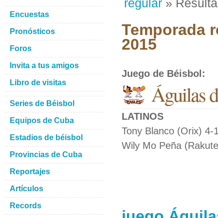
regular
» Result
Encuestas
Temporada re
Pronósticos
2015
Foros
Invita a tus amigos
Juego de Béisbol
:
Libro de visitas
Águilas d
Series de Béisbol
LATINOS
Equipos de Cuba
Tony Blanco (Orix) 4-
Estadios de béisbol
Wily Mo Peña (Rakuten
Provincias de Cuba
Reportajes
Artículos
Records
juego Águila