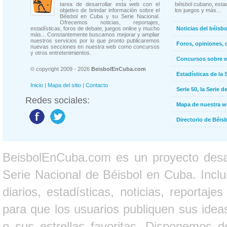
tarea de desarrollar esta web con el
béisbol cubano, estad
objetivo de brindar información sobre el
los juegos y más...
Béisbol en Cuba y su Serie Nacional.
Ofrecemos noticias, reportajes,
estadísticas, foros de debate, juegos online y mucho
Noticias del béisb
más... Constantemente buscamos mejorar y ampliar
nuestros servicios por lo que pronto publicaremos
Foros, opiniones, 
nuevas secciones en nuestra web como concursos
y otros entretenimientos.
Concursos sobre e
© copyright 2009 - 2026
BeisbolEnCuba.com
Estadísticas de la 
Inicio
|
Mapa del sitio
|
Contacto
Serie 50, la Serie d
Redes sociales:
Mapa de nuestra 
Directorio de Béi
BeisbolEnCuba.com es un proyecto desarr
Serie Nacional de Béisbol en Cuba. Inclui
diarios, estadísticas, noticias, report
para que los usuarios publiquen sus ideas
o sus estrellas favoritas. Disponemos d