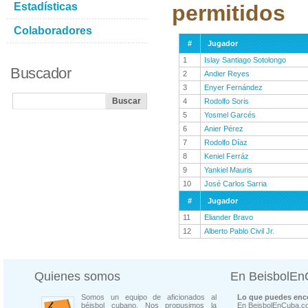
Estadísticas
permitidos
Colaboradores
#
Jugador
1
Islay Santiago Sotolongo
Buscador
2
Andier Reyes
3
Enyer Fernández
4
Rodolfo Soris
5
Yosmel Garcés
6
Anier Pérez
7
Rodolfo Díaz
8
Keniel Ferráz
9
Yankiel Mauris
10
José Carlos Sarria
#
Jugador
11
Eliander Bravo
12
Alberto Pablo Civil Jr.
Quienes somos
En BeisbolE
Somos un equipo de aficionados al
Lo que puedes enco
béisbol cubano. Nos propusimos la
En BeisbolEnCuba.co