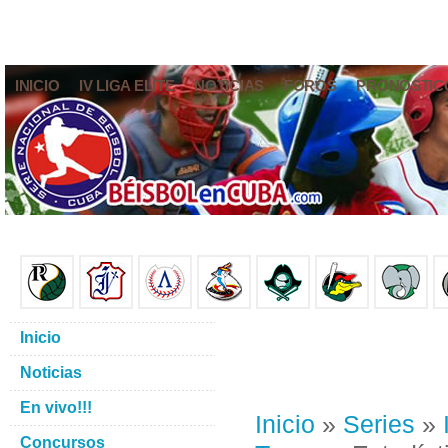
INICIO
IV LIGA ELITE
NOTICIAS
FOROS
PRONÓSTIC
Inicio
Noticias
En vivo!!!
Inicio
»
Series
»
Concursos