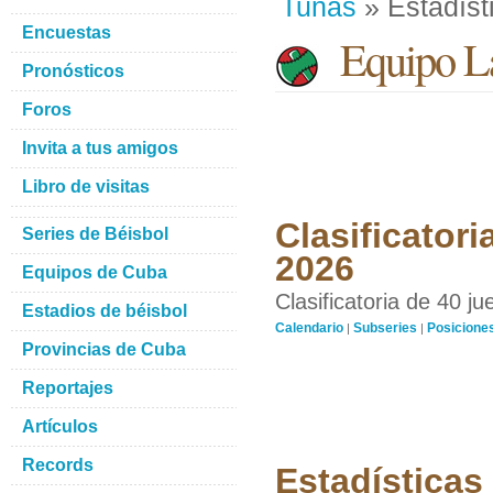
Tunas
» Estadíst
Encuestas
Equipo La
Pronósticos
Foros
Invita a tus amigos
Libro de visitas
Clasificatori
Series de Béisbol
2026
Equipos de Cuba
Clasificatoria de 40 j
Estadios de béisbol
Calendario
Subseries
Posicione
|
|
Provincias de Cuba
Reportajes
Artículos
Records
Estadísticas