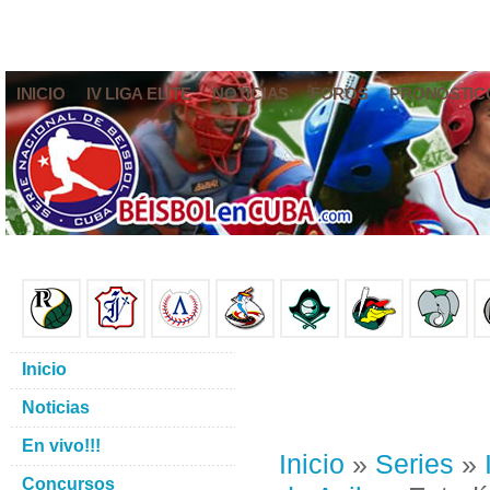
INICIO
IV LIGA ELITE
NOTICIAS
FOROS
PRONÓSTIC
Inicio
Noticias
En vivo!!!
Inicio
»
Series
»
Concursos