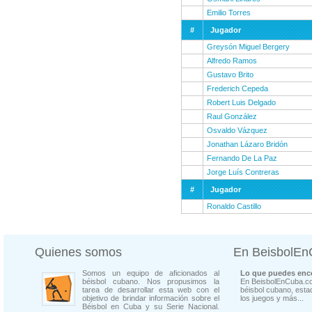
Emilio Torres
#
Jugador
Greysón Miguel Bergery
Alfredo Ramos
Gustavo Brito
Frederich Cepeda
Robert Luis Delgado
Raul González
Osvaldo Vázquez
Jonathan Lázaro Bridón
Fernando De La Paz
Jorge Luís Contreras
#
Jugador
Ronaldo Castillo
Quienes somos
En BeisbolE
Somos un equipo de aficionados al
Lo que puedes enco
béisbol cubano. Nos propusimos la
En BeisbolEnCuba.co
tarea de desarrollar esta web con el
béisbol cubano, estad
objetivo de brindar información sobre el
los juegos y más...
Béisbol en Cuba y su Serie Nacional.