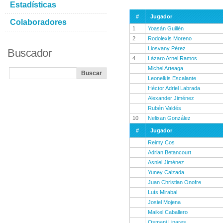
Estadísticas
#
Jugador
Colaboradores
1
Yoasán Guillén
2
Rodolexis Moreno
Liosvany Pérez
Buscador
4
Lázaro Arnel Ramos
Michel Arteaga
Leonelkis Escalante
Héctor Adriel Labrada
Alexander Jiménez
Rubén Valdés
10
Nelixan González
#
Jugador
Reimy Cos
Adrian Betancourt
Asniel Jiménez
Yuney Calzada
Juan Christian Onofre
Luís Mirabal
Josiel Mojena
Maikel Caballero
Osmani Linares