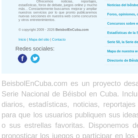
Ofrecemos noticias, reportajes,
estadísticas, foros de debate, juegos online y mucho
Noticias del béisb
más... Constantemente buscamos mejorar y ampliar
nuestros servicios por lo que pronto publicaremos
Foros, opiniones, 
nuevas secciones en nuestra web como concursos
y otros entretenimientos.
Concursos sobre e
© copyright 2009 - 2026
BeisbolEnCuba.com
Estadísticas de la 
Inicio
|
Mapa del sitio
|
Contacto
Serie 50, la Serie d
Redes sociales:
Mapa de nuestra 
Directorio de Béi
BeisbolEnCuba.com es un proyecto desarr
Serie Nacional de Béisbol en Cuba. Inclui
diarios, estadísticas, noticias, report
para que los usuarios publiquen sus ideas
o sus estrellas favoritas. Disponemos d
pronosticar los juegos o participar en lo