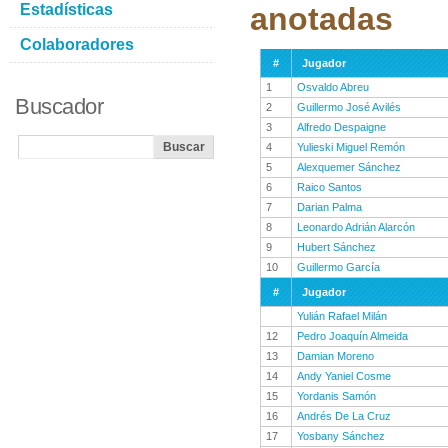
Estadísticas
anotadas
Colaboradores
#
Jugador
1
Osvaldo Abreu
Buscador
2
Guillermo José Avilés
3
Alfredo Despaigne
4
Yulieski Miguel Remón
5
Alexquemer Sánchez
6
Raico Santos
7
Darian Palma
8
Leonardo Adrián Alarcón
9
Hubert Sánchez
10
Guillermo García
#
Jugador
Yulián Rafael Milán
12
Pedro Joaquín Almeida
13
Damian Moreno
14
Andy Yaniel Cosme
15
Yordanis Samón
16
Andrés De La Cruz
17
Yosbany Sánchez