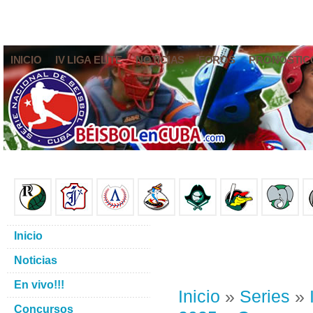
INICIO
IV LIGA ELITE
NOTICIAS
FOROS
PRONÓSTIC
Inicio
Noticias
En vivo!!!
Inicio
»
Series
»
Concursos