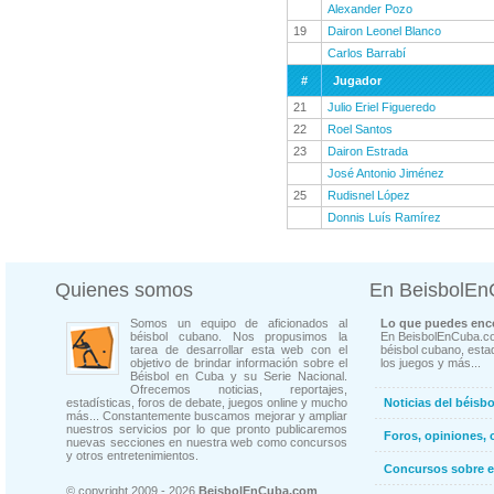
Alexander Pozo
19
Dairon Leonel Blanco
Carlos Barrabí
#
Jugador
21
Julio Eriel Figueredo
22
Roel Santos
23
Dairon Estrada
José Antonio Jiménez
25
Rudisnel López
Donnis Luís Ramírez
Quienes somos
En BeisbolE
Somos un equipo de aficionados al
Lo que puedes enco
béisbol cubano. Nos propusimos la
En BeisbolEnCuba.co
tarea de desarrollar esta web con el
béisbol cubano, estad
objetivo de brindar información sobre el
los juegos y más...
Béisbol en Cuba y su Serie Nacional.
Ofrecemos noticias, reportajes,
estadísticas, foros de debate, juegos online y mucho
Noticias del béisb
más... Constantemente buscamos mejorar y ampliar
nuestros servicios por lo que pronto publicaremos
Foros, opiniones, 
nuevas secciones en nuestra web como concursos
y otros entretenimientos.
Concursos sobre e
© copyright 2009 - 2026
BeisbolEnCuba.com