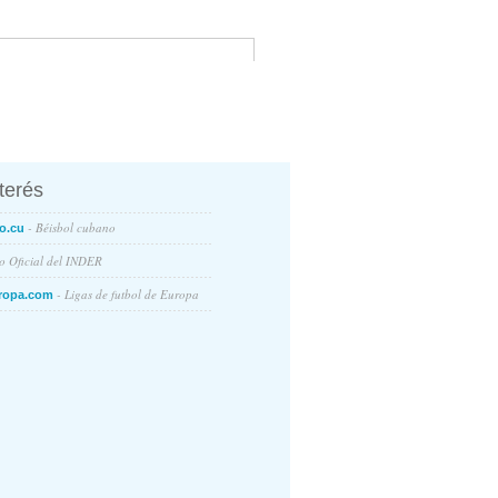
nterés
- Béisbol cubano
o.cu
io Oficial del INDER
- Ligas de futbol de Europa
ropa.com