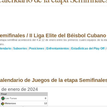
emifinales / II Liga Elite del Béisbol Cuban
etapa semifinal acontecerá del 4 al 12 de enero entre los primeros cuatro equipos de la etap
tro.
lendario
Subseries
Posiciones
Enfrentamientos
Estadísticas del Play Off
|
|
|
|
|
alendario de Juegos de la etapa Semifinale
 de enero de 2024
Final
Las Tunas
0
Matanzas
12