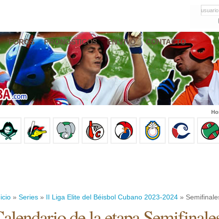
usuario
FOROS
PRONÓSTICOS
EN VIVO
CONTACTO
Ho
icio
»
Series
»
II Liga Elite del Béisbol Cubano 2023-2024
» Semifinale
alendario de la etapa Semifinale