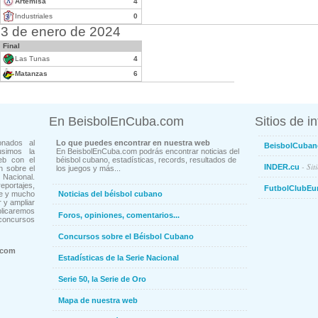
Artemisa
4
Industriales
0
3 de enero de 2024
Final
Las Tunas
4
Matanzas
6
En BeisbolEnCuba.com
Sitios de i
onados al
Lo que puedes encontrar en nuestra web
BeisbolCuban
usimos la
En BeisbolEnCuba.com podrás encontrar noticias del
eb con el
béisbol cubano, estadísticas, records, resultados de
- Sit
INDER.cu
n sobre el
los juegos y más...
Nacional.
ortajes,
FutbolClubEu
ne y mucho
Noticias del béisbol cubano
 y ampliar
blicaremos
Foros, opiniones, comentarios...
concursos
Concursos sobre el Béisbol Cubano
.com
Estadísticas de la Serie Nacional
Serie 50, la Serie de Oro
Mapa de nuestra web