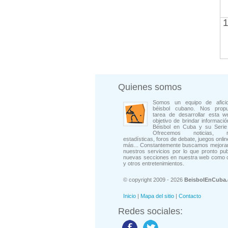
1
Quienes somos
Somos un equipo de afici
béisbol cubano. Nos prop
tarea de desarrollar esta w
objetivo de brindar informació
Béisbol en Cuba y su Serie 
Ofrecemos noticias, rep
estadísticas, foros de debate, juegos onli
más... Constantemente buscamos mejorar
nuestros servicios por lo que pronto pu
nuevas secciones en nuestra web como 
y otros entretenimientos.
© copyright 2009 - 2026
BeisbolEnCuba
Inicio
|
Mapa del sitio
|
Contacto
Redes sociales: