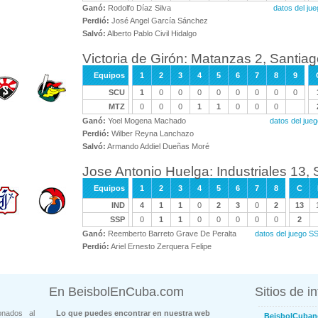
Ganó:
Rodolfo Díaz Silva
datos del ju
Perdió:
José Angel García Sánchez
Salvó:
Alberto Pablo Civil Hidalgo
Victoria de Girón: Matanzas 2, Santia
Equipos
1
2
3
4
5
6
7
8
9
SCU
1
0
0
0
0
0
0
0
0
MTZ
0
0
0
1
1
0
0
0
Ganó:
Yoel Mogena Machado
datos del ju
Perdió:
Wilber Reyna Lanchazo
Salvó:
Armando Addiel Dueñas Moré
Jose Antonio Huelga: Industriales 13, S
Equipos
1
2
3
4
5
6
7
8
C
IND
4
1
1
0
2
3
0
2
13
SSP
0
1
1
0
0
0
0
0
2
Ganó:
Reemberto Barreto Grave De Peralta
datos del juego S
Perdió:
Ariel Ernesto Zerquera Felipe
En BeisbolEnCuba.com
Sitios de i
onados al
Lo que puedes encontrar en nuestra web
BeisbolCuban