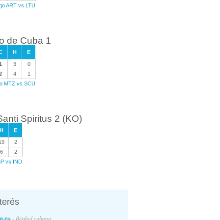
ego ART vs LTU
go de Cuba 1
C
H
E
1
3
0
2
4
1
ego MTZ vs SCU
anti Spiritus 2 (KO)
H
E
19
2
6
2
SP vs IND
nterés
- Béisbol cubano
o.cu