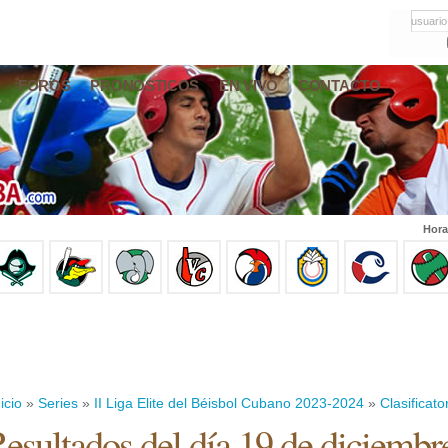
usuario
FOROS
PRONÓSTICOS
EN VIVO
CONTACTO
Hora
icio
»
Series
»
II Liga Elite del Béisbol Cubano 2023-2024
»
Clasificato
esultados del día 19 de diciembr