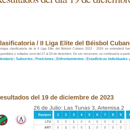
lasificatoria / II Liga Elite del Béisbol Cub
etapa clasificatoria de la II Liga Elite del Béisbol Cubano 2023 - 2024 se extenderá ha
pendidos o sellados será del 27 al 29 de diciembre. De ser necesario, se continuaría a partir
lendario
Subseries
Posiciones
Enfrentamientos
Estadísticas individuales
|
|
|
|
esultados del 19 de diciembre de 2023
26 de Julio: Las Tunas 3, Artemisa 2
Equipos
1
2
3
4
5
6
7
8
9
LTU
0
0
1
0
0
0
0
0
2
ART
0
1
0
0
1
0
0
0
0