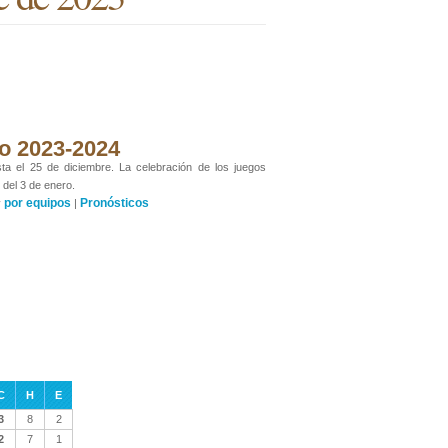
ano 2023-2024
sta el 25 de diciembre. La celebración de los juegos
 del 3 de enero.
por equipos
Pronósticos
y
|
C
H
E
3
8
2
2
7
1