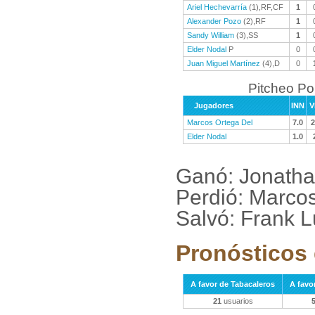
Ariel Hechevarría
(1),RF,CF
1
Alexander Pozo
(2),RF
1
Sandy William
(3),SS
1
Elder Nodal
P
0
Juan Miguel Martínez
(4),D
0
Pitcheo Po
Jugadores
INN
V
Marcos Ortega Del
7.0
2
Elder Nodal
1.0
Ganó: Jonath
Perdió: Marco
Salvó: Frank 
Pronósticos 
A favor de Tabacaleros
A favo
21
usuarios