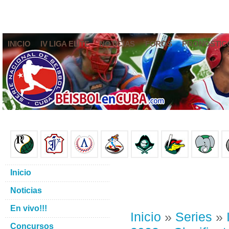
INICIO
IV LIGA ELITE
NOTICIAS
FOROS
PRONÓSTIC
Inicio
Noticias
En vivo!!!
Inicio
»
Series
»
Concursos