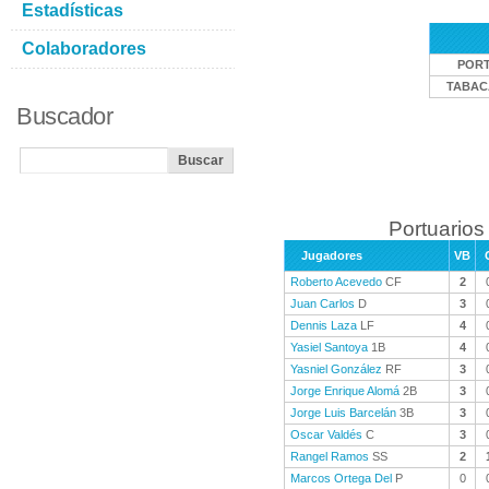
Estadísticas
Colaboradores
POR
TABAC
Buscador
Portuarios
Jugadores
VB
Roberto Acevedo
CF
2
Juan Carlos
D
3
Dennis Laza
LF
4
Yasiel Santoya
1B
4
Yasniel González
RF
3
Jorge Enrique Alomá
2B
3
Jorge Luis Barcelán
3B
3
Oscar Valdés
C
3
Rangel Ramos
SS
2
Marcos Ortega Del
P
0