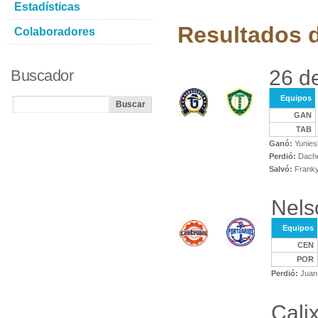
Estadísticas
Resultados d
Colaboradores
26 d
Buscador
Equipos
GAN
TAB
Ganó:
Yuniesk
Perdió:
Dache
Salvó:
Franky
Nels
Equipos
CEN
POR
Perdió:
Juan 
Calix