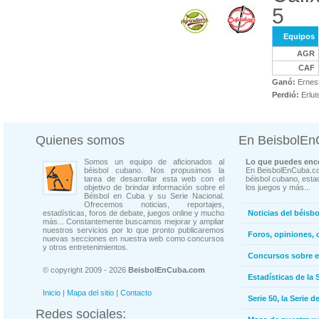
5
Equipos
AGR
CAF
Ganó:
Ernest
Perdió:
Erlui
Quienes somos
En BeisbolE
Somos un equipo de aficionados al
Lo que puedes enco
béisbol cubano. Nos propusimos la
En BeisbolEnCuba.co
tarea de desarrollar esta web con el
béisbol cubano, estad
objetivo de brindar información sobre el
los juegos y más...
Béisbol en Cuba y su Serie Nacional.
Ofrecemos noticias, reportajes,
estadísticas, foros de debate, juegos online y mucho
Noticias del béisb
más... Constantemente buscamos mejorar y ampliar
nuestros servicios por lo que pronto publicaremos
Foros, opiniones, 
nuevas secciones en nuestra web como concursos
y otros entretenimientos.
Concursos sobre e
© copyright 2009 - 2026
BeisbolEnCuba.com
Estadísticas de la 
Inicio
|
Mapa del sitio
|
Contacto
Serie 50, la Serie d
Redes sociales: