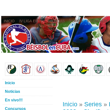
INICIO
IV LIGA ELITE
NOTICIAS
FOROS
PRONÓSTIC
Inicio
Noticias
En vivo!!!
Inicio
»
Series
»
Concursos