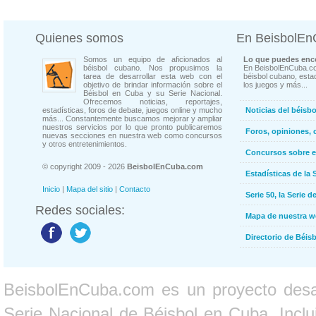
Quienes somos
En BeisbolE
Somos un equipo de aficionados al
Lo que puedes enco
béisbol cubano. Nos propusimos la
En BeisbolEnCuba.co
tarea de desarrollar esta web con el
béisbol cubano, estad
objetivo de brindar información sobre el
los juegos y más...
Béisbol en Cuba y su Serie Nacional.
Ofrecemos noticias, reportajes,
estadísticas, foros de debate, juegos online y mucho
Noticias del béisb
más... Constantemente buscamos mejorar y ampliar
nuestros servicios por lo que pronto publicaremos
Foros, opiniones, 
nuevas secciones en nuestra web como concursos
y otros entretenimientos.
Concursos sobre e
© copyright 2009 - 2026
BeisbolEnCuba.com
Estadísticas de la 
Inicio
|
Mapa del sitio
|
Contacto
Serie 50, la Serie d
Redes sociales:
Mapa de nuestra 
Directorio de Béi
BeisbolEnCuba.com es un proyecto desarr
Serie Nacional de Béisbol en Cuba. Inclui