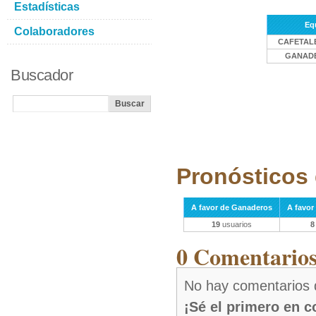
Estadísticas
Eq
Colaboradores
CAFETAL
GANAD
Buscador
Pronósticos 
A favor de Ganaderos
A favor
19
usuarios
8
0 Comentarios 
No hay comentarios 
¡Sé el primero en 