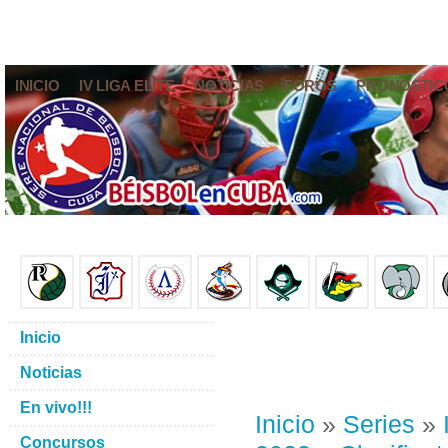
INICIO
IV LIGA ELITE
NOTICIAS
FOROS
PRONÓSTIC
Inicio
Noticias
En vivo!!!
Inicio
»
Series
»
Concursos