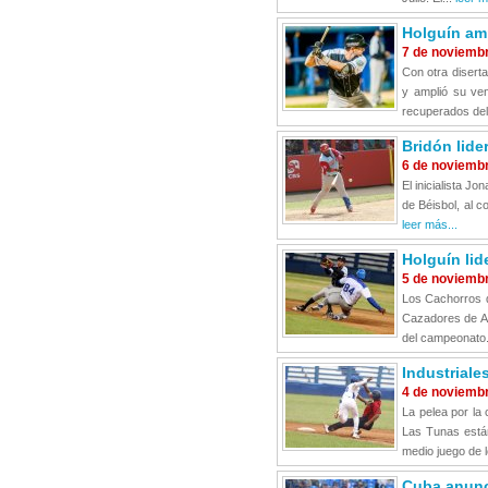
Holguín amp
7 de noviemb
Con otra disert
y amplió su ven
recuperados del
Bridón lider
6 de noviemb
El inicialista J
de Béisbol, al c
leer más...
Holguín lid
5 de noviemb
Los Cachorros d
Cazadores de Art
del campeonato.
Industriale
4 de noviemb
La pelea por la 
Las Tunas están
medio juego de l
Cuba anunc