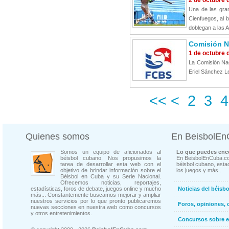
2 de octubre 
Una de las gran
Cienfuegos, al b
doblegan a las A
Comisión Na
1 de octubre 
La Comisión Nac
Eriel Sánchez Le
<<
<
2
3
4
Quienes somos
En BeisbolE
Somos un equipo de aficionados al
Lo que puedes enco
béisbol cubano. Nos propusimos la
En BeisbolEnCuba.co
tarea de desarrollar esta web con el
béisbol cubano, estad
objetivo de brindar información sobre el
los juegos y más...
Béisbol en Cuba y su Serie Nacional.
Ofrecemos noticias, reportajes,
estadísticas, foros de debate, juegos online y mucho
Noticias del béisb
más... Constantemente buscamos mejorar y ampliar
nuestros servicios por lo que pronto publicaremos
Foros, opiniones, 
nuevas secciones en nuestra web como concursos
y otros entretenimientos.
Concursos sobre e