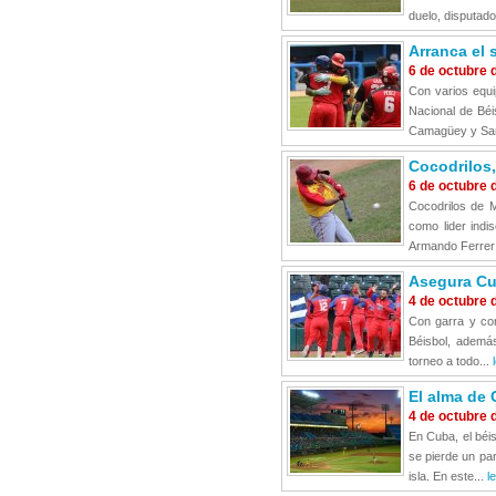
duelo, disputado
Arranca el 
6 de octubre 
Con varios equi
Nacional de Béi
Camagüey y San
Cocodrilos,
6 de octubre 
Cocodrilos de M
como lider indi
Armando Ferrer
Asegura Cu
4 de octubre 
Con garra y co
Béisbol, ademá
torneo a todo...
El alma de 
4 de octubre 
En Cuba, el béis
se pierde un par
isla. En este...
l