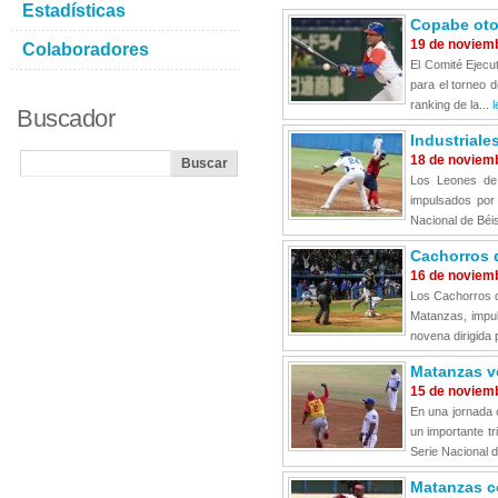
Estadísticas
Copabe otor
19 de noviem
Colaboradores
El Comité Ejecu
para el torneo 
ranking de la...
l
Buscador
Industrial
18 de noviem
Los Leones de 
impulsados por 
Nacional de Béis
Cachorros d
16 de noviem
Los Cachorros de
Matanzas, impul
novena dirigida 
Matanzas ve
15 de noviem
En una jornada 
un importante tr
Serie Nacional d
Matanzas co