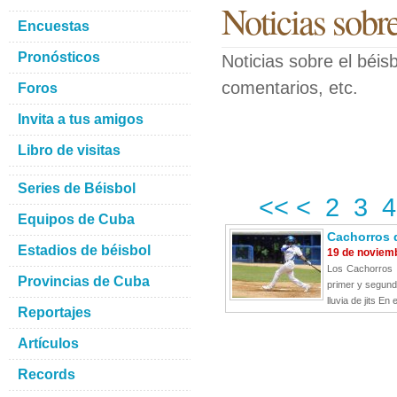
Noticias sobr
Encuestas
Pronósticos
Noticias sobre el béis
comentarios, etc.
Foros
Invita a tus amigos
Libro de visitas
Series de Béisbol
<<
<
2
3
4
Equipos de Cuba
Cachorros d
Estadios de béisbol
19 de noviem
Los Cachorros d
Provincias de Cuba
primer y segund
lluvia de jits En e
Reportajes
Artículos
Records