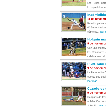
Las Tunas, para 
la tropa del me
Inadmisible
11 de noviem
Resulta ya inad
64 Serie Nacion
cómo se...
leer 
Holguín man
9 de noviemb
Con una ofensiv
los Cazadores d
celebrado en el 
FCBS lament
9 de noviemb
La Federación C
evento que debí
leer más...
Cazadores d
9 de noviemb
Después de tres
al líder Cachor
Julio. El...
leer m