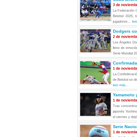
3 de noviemb
La Federación C
Beisbol 2025, 
jugadores:...
lee
Dodgers con
2 de noviemb
Los Ángeles Dod
lleno de emoció
Serie Mundial 20
Confirmada 
1 de noviemb
La Confederació
de Beisbol se d
leer más...
Yamamoto y
1 de noviemb
Tras convertirs
japonés Yoshinob
el viernes y dejó
Serie Nacio
1 de noviemb