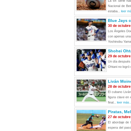
La 64 Serie Na
Nacional de Bei
estaba...
leer má
Blue Jays c
30 de octubre
Los Ángeles Dod
con apenas una d
Yoshinobu Yamam
Shohei Ohta
29 de octubre
Un día después d
Ohtani no logró 
Liván Moine
28 de octubre
El cubano Liván
figura clave en 
final...
leer más..
Piratas, Me
27 de octubre
El abordaje de 
espera del paso