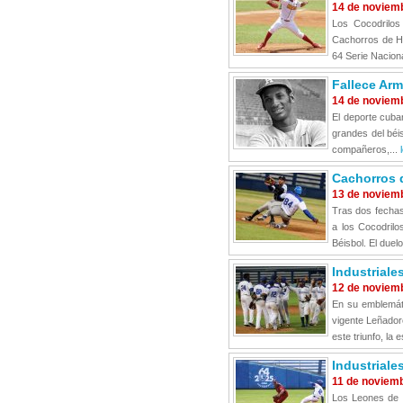
14 de noviem
Los Cocodrilos
Cachorros de Hol
64 Serie Naciona
Fallece Arm
14 de noviem
El deporte cuba
grandes del béis
compañeros,...
Cachorros d
13 de noviem
Tras dos fechas
a los Cocodrilo
Béisbol. El duel
Industriale
12 de noviem
En su emblemáti
vigente Leñador
este triunfo, la 
Industriale
11 de noviem
Los Leones de I