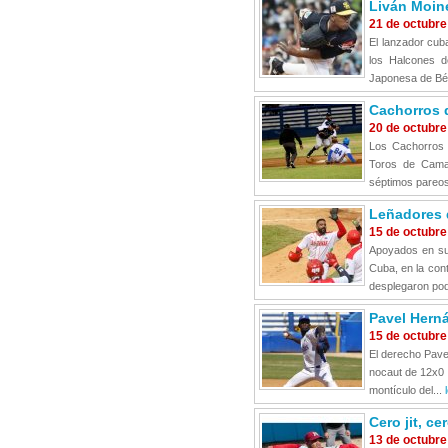
Liván Moine
21 de octubre
El lanzador cuba
los Halcones d
Japonesa de Béi
Cachorros d
20 de octubre
Los Cachorros d
Toros de Camag
séptimos pareos
Leñadores d
15 de octubre
Apoyados en su 
Cuba, en la cont
desplegaron pod
Pavel Herná
15 de octubre
El derecho Pavel
nocaut de 12x0 
montículo del...
Cero jit, c
13 de octubre