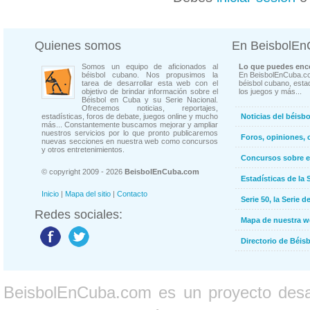
Quienes somos
En BeisbolE
Somos un equipo de aficionados al
Lo que puedes enco
béisbol cubano. Nos propusimos la
En BeisbolEnCuba.co
tarea de desarrollar esta web con el
béisbol cubano, estad
objetivo de brindar información sobre el
los juegos y más...
Béisbol en Cuba y su Serie Nacional.
Ofrecemos noticias, reportajes,
estadísticas, foros de debate, juegos online y mucho
Noticias del béisb
más... Constantemente buscamos mejorar y ampliar
nuestros servicios por lo que pronto publicaremos
Foros, opiniones, 
nuevas secciones en nuestra web como concursos
y otros entretenimientos.
Concursos sobre e
© copyright 2009 - 2026
BeisbolEnCuba.com
Estadísticas de la 
Inicio
|
Mapa del sitio
|
Contacto
Serie 50, la Serie d
Redes sociales:
Mapa de nuestra 
Directorio de Béi
BeisbolEnCuba.com es un proyecto desarr